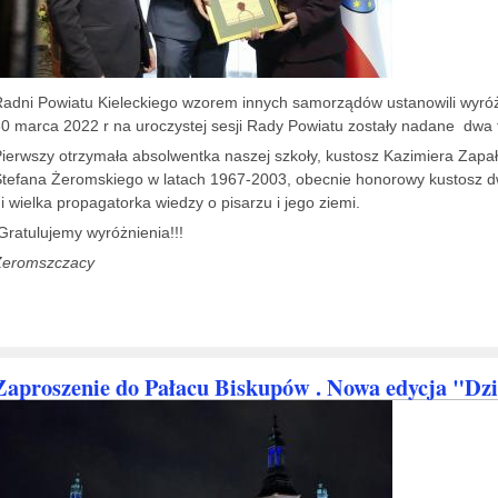
Radni Powiatu Kieleckiego wzorem innych samorządów ustanowili w
0 marca 2022 r na uroczystej sesji Rady Powiatu zostały nadane dwa t
ierwszy otrzymała absolwentka naszej szkoły, kustosz Kazimiera Zap
tefana Żeromskiego w latach 1967-2003, obecnie honorowy kustosz 
 wielka propagatorka wiedzy o pisarzu i jego ziemi.
ratulujemy wyróżnienia!!!
Żeromszczacy
Zaproszenie do Pałacu Biskupów . Nowa edycja "Dz