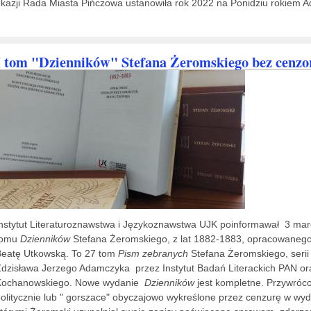
kazji Rada Miasta Pińczowa ustanowiła rok 2022 na Ponidziu rokiem A
I tom "Dzienników" Stefana Żeromskiego bez cenzor
nstytut Literaturoznawstwa i Językoznawstwa UJK poinformawał 3 marc
tomu
Dzienników
Stefana Żeromskiego, z lat 1882-1883, opracowanego
Beatę Utkowską. To 27 tom
Pism zebranych
Stefana Żeromskiego, seri
dzisława Jerzego Adamczyka przez Instytut Badań Literackich PAN ora
Kochanowskiego. Nowe wydanie
Dzienników
jest kompletne. Przywróc
olitycznie lub " gorszace" obyczajowo wykreślone przez cenzurę w wyd