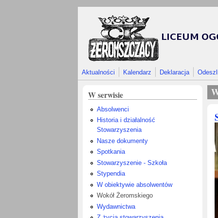
Przejdź do treści
Aktualności
Kalendarz
Deklaracja
Odeszl
W
W serwisie
Absolwenci
Historia i działalność
Stowarzyszenia
Nasze dokumenty
Spotkania
Stowarzyszenie - Szkoła
Stypendia
W obiektywie absolwentów
Wokół Żeromskiego
Wydawnictwa
Z życia stowarzyszenia