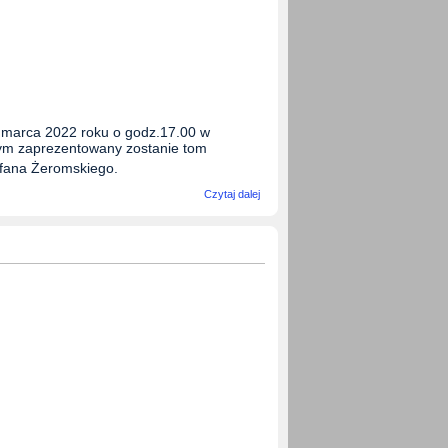
0 marca 2022 roku o godz.17.00 w
rym zaprezentowany zostanie tom
efana Żeromskiego.
wpis
Czytaj dalej
Zaproszenie
do Pałacu
Biskupów .
Nowa edycja
"Dzienników"
S.
Żeromskiego