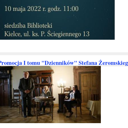
Promocja I tomu "Dzienników" Stefana Żeromskiego