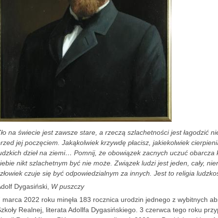
ło na świecie jest zawsze stare, a rzeczą szlachetności jest łagodzić nie
rzed jej poczęciem. Jakąkolwiek krzywdę płacisz, jakiekolwiek cierpien
udzkich dzieł na ziemi… Pomnij, że obowiązek zacnych uczuć obarcza 
iebie nikt szlachetnym być nie może. Związek ludzi jest jeden, cały, nier
złowiek czuje się być odpowiedzialnym za innych. Jest to religia ludzkoś
dolf Dygasiński,
W puszczy
 marca 2022 roku minęła 183 rocznica urodzin jednego z wybitnych a
zkoły Realnej, literata Adollfa Dygasińskiego. 3 czerwca tego roku przy