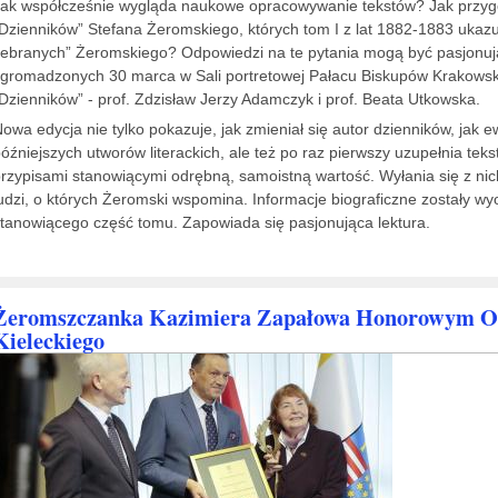
ak współcześnie wygląda naukowe opracowywanie tekstów? Jak przyg
Dzienników” Stefana Żeromskiego, których tom I z lat 1882-1883 ukazu
ebranych” Żeromskiego? Odpowiedzi na te pytania mogą być pasjonują
gromadzonych 30 marca w Sali portretowej Pałacu Biskupów Krakows
Dzienników” - prof. Zdzisław Jerzy Adamczyk i prof. Beata Utkowska.
owa edycja nie tylko pokazuje, jak zmieniał się autor dzienników, jak e
óźniejszych utworów literackich, ale też po raz pierwszy uzupełnia tek
rzypisami stanowiącymi odrębną, samoistną wartość. Wyłania się z nic
udzi, o których Żeromski wspomina. Informacje biograficzne zostały w
tanowiącego część tomu. Zapowiada się pasjonująca lektura.
Żeromszczanka Kazimiera Zapałowa Honorowym O
Kieleckiego