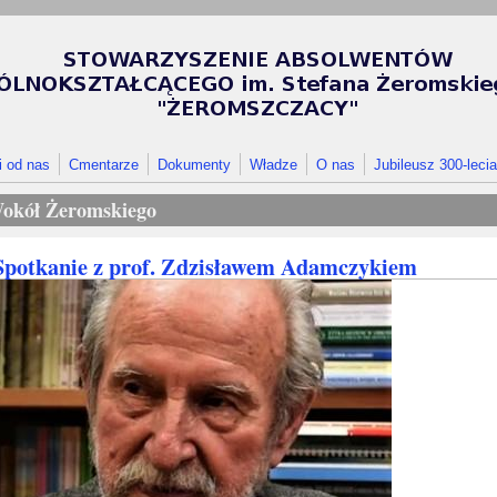
i od nas
Cmentarze
Dokumenty
Władze
O nas
Jubileusz 300-lecia
okół Żeromskiego
Spotkanie z prof. Zdzisławem Adamczykiem