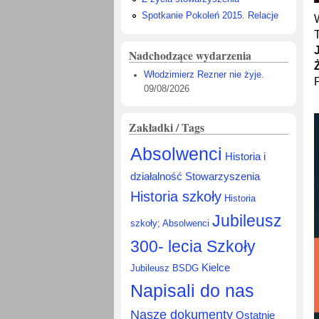
Spotkanie Pokoleń 2015. Relacje
Nadchodzące wydarzenia
Włodzimierz Rezner nie żyje.
09/08/2026
Zakładki / Tags
Absolwenci
Historia i
działalność Stowarzyszenia
Historia szkoły
Historia
Jubileusz
szkoły; Absolwenci
300- lecia Szkoły
Kielce
Jubileusz BSDG
Napisali do nas
Nasze dokumenty
Ostatnie