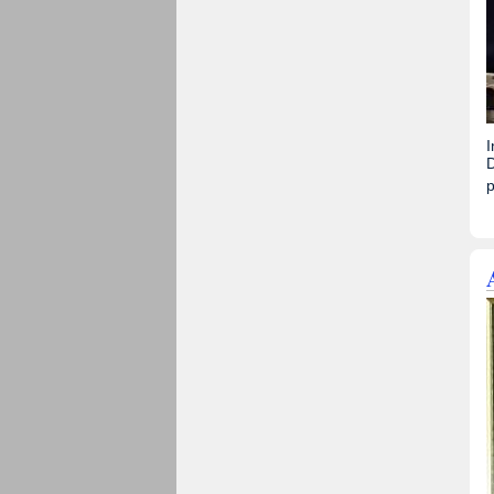
I
D
p