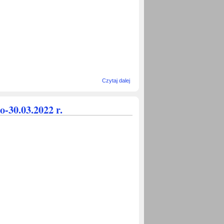
wpis
Czytaj dalej
Spotkanie z
prof.
Zdzisławem
-30.03.2022 r.
Adamczykiem