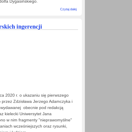
dolfa Dygasińskiego.
wpis Adolf
Czytaj dalej
Dygasiński
i Stefan
Żeromski
skich ingerencji
rocznicowo
a 2020 r. o ukazaniu się pierwszego
 przez Zdzisława Jerzego Adamczyka i
i wydawanej obecnie pod redakcją
z kielecki Uniwersytet Jana
ono w nim fragmenty "nieprawomyślne"
aniach wcześniejszych oraz rysunki,