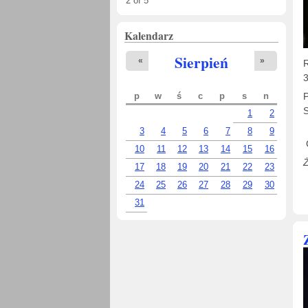
4
of
5
Kalendarz
Sierpień
«
»
3
P
p
w
ś
c
p
s
n
S
1
2
i
3
4
5
6
7
8
9
G
10
11
12
13
14
15
16
17
18
19
20
21
22
23
24
25
26
27
28
29
30
31