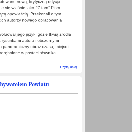
otowano nową, krytyczną edycję
je się właśnie jako 27 tom” Pism
cą opowieścią. Przekonali o tym
kich autorzy nowego opracowania
woluował jego język, gdzie tkwią źródła
st rysunkami autora i obszernymi
h panoramiczny obraz czasu, miejsc i
yodrębnione w postaci słownika
wpis
Czytaj dalej
Promocja I
tomu
"Dzienników"
bywatelem Powiatu
Stefana
Żeromskiego-
30.03.2022 r.