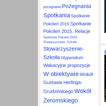
Pożegnania
pożegnanie
Spotkania
Spotkanie
Spotkanie
Pokoleń 2015
Pokoleń 2015. Relacje
Spotkanie Pokoleń 2019
Stowarzyszenie- Szkoła
Stowarzyszenie-
Szkoła
Stypendium
Wakacyjne propozycje
W obiektywie
Wokół
Gustawa Herlinga-
Wokół
Grudzińskiego
Żeromskiego