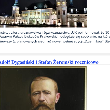
nstytut Literaturoznawstwa i Językoznawstwa UJK poinformował, że 3
awnym Pałacu Biskupów Krakowskich odbędzie się spotkanie, na któ
ierwszy (z planowanych siedmiu) nowej, pełnej edycji „Dzienników” St
Adolf Dygasiński i Stefan Żeromski rocznicowo