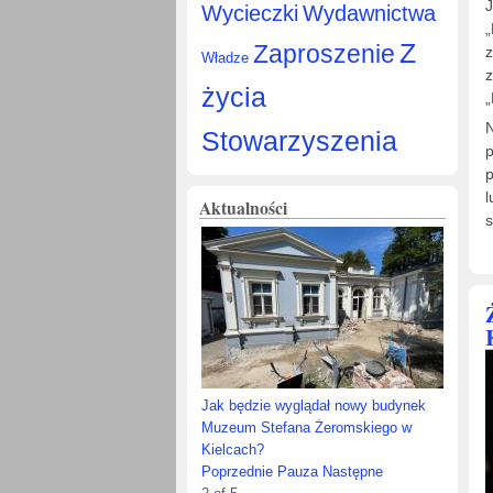
J
Wycieczki
Wydawnictwa
„
Z
Zaproszenie
z
Władze
z
życia
„
N
Stowarzyszenia
p
p
l
Aktualności
s
IV edycja Konkursu Fotograficznego
„Żeromski, Żeromszczacy,
Żeromszczyzna”
Poprzednie
Pauza
Następne