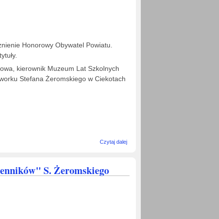
yróżnienie Honorowy Obywatel Powiatu.
ytuły.
ałowa, kierownik Muzeum Lat Szkolnych
dworku Stefana Żeromskiego w Ciekotach
wpis
Czytaj dalej
Żeromszczanka
Kazimiera
Zapałowa
ienników" S. Żeromskiego
Honorowym
Obywatelem
Powiatu
Kieleckiego