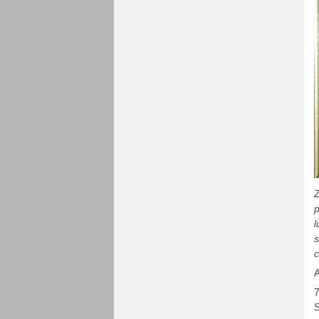
Z
p
l
s
c
A
7
S