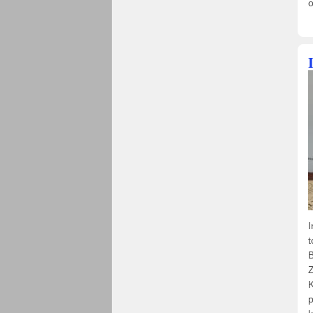
o
I
Z
p