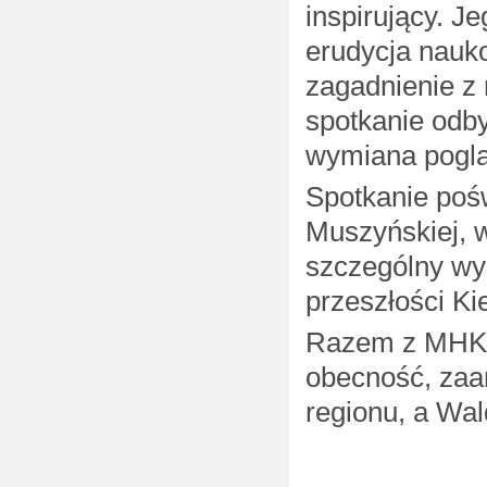
inspirujący. J
erudycja nauk
zagadnienie z
spotkanie odb
wymiana poglą
Spotkanie poś
Muszyńskiej, w
szczególny wym
przeszłości Ki
Razem z MHK 
obecność, zaa
regionu, a Wa