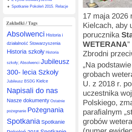
Spotkanie Pokoleń 2015. Relacje
17 maja 2026 
Zakładki / Tags
Kielcach, aby 
Absolwenci
porucznika
St
Historia i
WETERANA
”
działalność Stowarzyszenia
Historia szkoły
Zbrodni przec
Historia
Jubileusz
„Na podstawie 
szkoły; Absolwenci
300- lecia Szkoły
grobach wetera
Kielce
Jubileusz BSDG
U. z 2018 r. p
Napisali do nas
uczestnika woj
Nasze dokumenty
Polskiego, zma
Ostatnie
Pożegnania
parafialnym „s
pożegnanie
Spotkania
grobów wetera
Spotkanie
(numer ewiden
Spotkanie
Pokoleń 2015