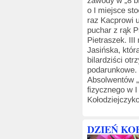
zawody w „8 bi
o I miejsce sto
raz Kacprowi u
puchar z rąk 
Pietraszek. II
Jasińska, która
bilardziści ot
podarunkowe. 
Absolwentów „
fizycznego w 
Kołodziejczyk
DZIEŃ KOB