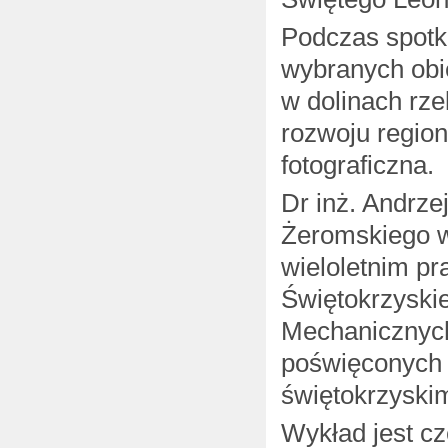
Podczas spotka
wybranych obi
w dolinach rze
rozwoju regio
fotograficzna.
Dr inż. Andrze
Żeromskiego w 
wieloletnim p
Świętokrzyski
Mechanicznych 
poświęconych h
świętokrzyski
Wykład jest cz