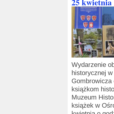
25 kwietnia
Wydarzenie ob
historycznej w
Gombrowicza o
książkom hist
Muzeum Histori
książek w Ośro
kwietnia o god