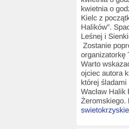
kwietnia o god
Kielc z począt
Halików”. Spac
Leśnej i Sien
Zostanie pop
organizatorkę 
Warto wskaza
ojciec autora 
której śladami
Wacław Halik 
Żeromskiego. K
swietokrzyskie