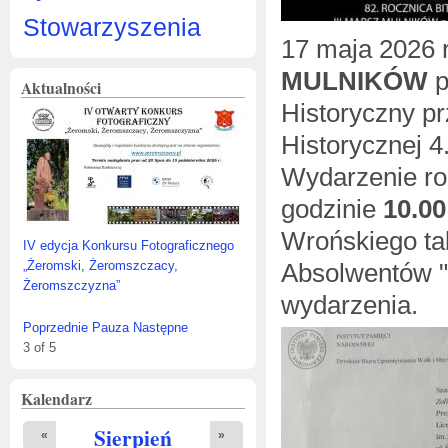
Stowarzyszenia
17 maja 2026 
MULNIKÓW
p
Aktualności
Historyczny p
Historycznej 4
Wydarzenie r
godzinie
10.00
Wrońskiego t
IV edycja Konkursu Fotograficznego
Absolwentów "
„Żeromski, Żeromszczacy,
Żeromszczyzna”
wydarzenia.
Poprzednie
Pauza
Następne
3
of
5
Kalendarz
Sierpień
«
»