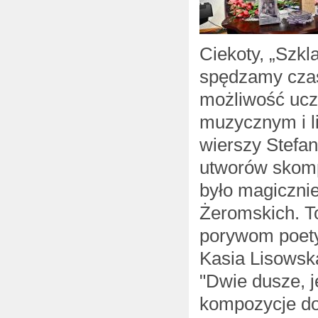
Ciekoty, „Szkl
spędzamy czas
możliwość ucz
muzycznym i li
wierszy Stefa
utworów skom
było magicznie
Żeromskich. T
porywom poety
Kasia Lisowsk
"Dwie dusze, je
kompozycje do