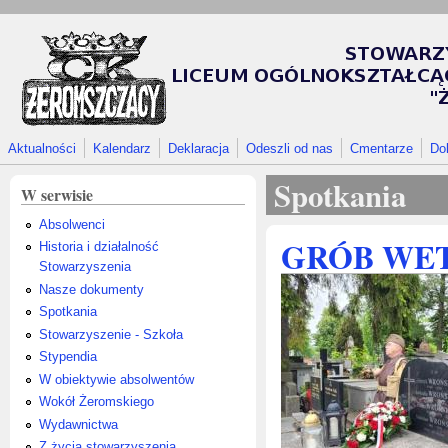
Przejdź do treści
Aktualności
Kalendarz
Deklaracja
Odeszli od nas
Cmentarze
Do
Spotkania
W serwisie
Absolwenci
GRÓB WE
Historia i działalność
Stowarzyszenia
Nasze dokumenty
Spotkania
Stowarzyszenie - Szkoła
Stypendia
W obiektywie absolwentów
Wokół Żeromskiego
Wydawnictwa
Z życia stowarzyszenia