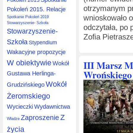
otrzymanym pr
Pokoleń 2015. Relacje
wnioskowało o 
Spotkanie Pokoleń 2019
Stowarzyszenie- Szkoła
odczytała, po
Stowarzyszenie-
Zofia Pietrasz
Szkoła
Stypendium
Wakacyjne propozycje
III Marsz M
W obiektywie
Wokół
Wrońskiego
Gustawa Herlinga-
Wokół
Grudzińskiego
Żeromskiego
Wycieczki
Wydawnictwa
Z
Zaproszenie
Władze
życia