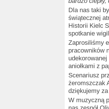
bardzo ciepły
Dla nas taki b
świątecznej a
Historii Kiel
spotkanie wigil
Zaprosiliśmy 
pracowników n
udekorowanej 
aniołkami z pa
Scenariusz prz
żeromszczak A
dziękujemy za
W muzyczną po
nas zespół Oli