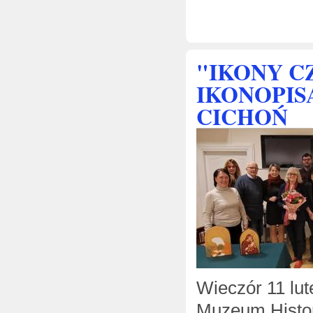
"IKONY C
IKONOPIS
CICHOŃ
Wieczór 11 lu
Muzeum Histor