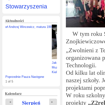
Stowarzyszenia
Aktualności
W tym roku St
Znojkiewiczow
„Zwolnieni z Te
organizowana p
Jak będzie wyglądał nowy budynek
Technologii.
Muzeum Stefana Żeromskiego w
Od kilku lat o
Kielcach?
Poprzednie
Pauza
Następne
naszej szkoły. 
1
of
5
projektami popr
Kalendarz
W roku szkolny
Sierpień
projekty
„Z2ręk
«
»