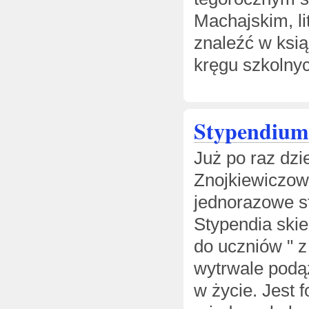
Machajskim, l
znaleźć w ksią
kręgu szkolny
Stypendium 
Już po raz dzi
Znojkiewiczow
jednorazowe s
Stypendia skie
do uczniów " z 
wytrwale podąż
w życie. Jest 