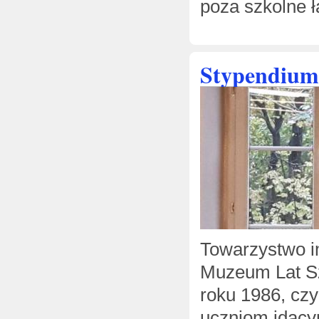
poza szkolne ł
Stypendium
Towarzystwo i
Muzeum Lat Sz
roku 1986, czy
uczniom idący