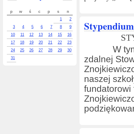
p
w
ś
c
p
s
n
1
2
Stypendium 
3
4
5
6
7
8
9
10
11
12
13
14
15
16
ST
17
18
19
20
21
22
23
W tym tru
24
25
26
27
28
29
30
zdalnej Stow
31
Znojkiewicz
naszej szkoł
fundatorowi
Znojkiewicz
podziękowan