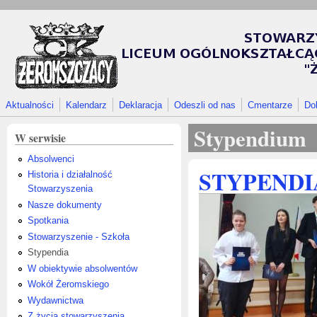
Przejdź do treści
Aktualności
Kalendarz
Deklaracja
Odeszli od nas
Cmentarze
Do
Stypendium
W serwisie
Absolwenci
STYPENDIA
Historia i działalność
Stowarzyszenia
Nasze dokumenty
Spotkania
Stowarzyszenie - Szkoła
Stypendia
W obiektywie absolwentów
Wokół Żeromskiego
Wydawnictwa
Z życia stowarzyszenia