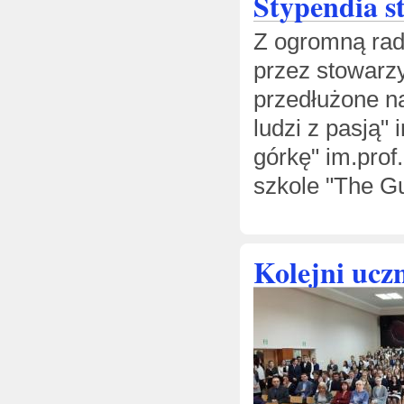
Stypendia s
Z ogromną rad
przez stowarz
przedłużone na
ludzi z pasją"
górkę" im.prof
szkole "The Gu
Kolejni uczn