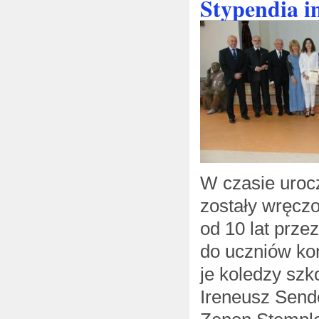
Stypendia i
W czasie uroc
zostały wręczo
od 10 lat prze
do uczniów ko
je koledzy szk
Ireneusz Sende