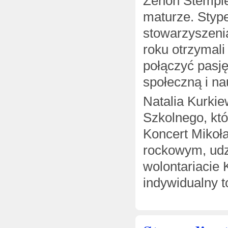
Zenon Stemplew
maturze. Styp
stowarzyszeni
roku otrzymali
połączyć pasję
społeczną i na
Natalia Kurki
Szkolnego, kt
Koncert Mikoł
rockowym, udzi
wolontariacie 
indywidualny t