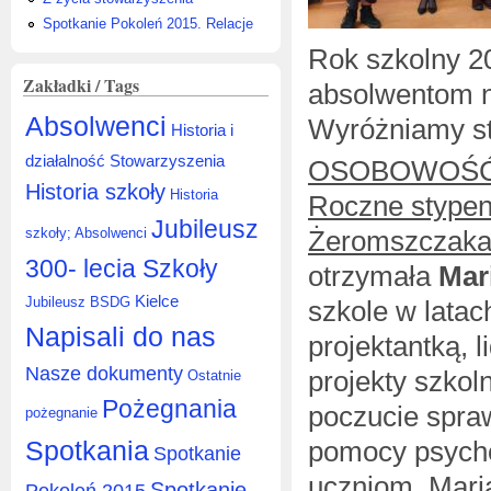
Spotkanie Pokoleń 2015. Relacje
Rok szkolny 
Zakładki / Tags
absolwentom n
Absolwenci
Wyróżniamy s
Historia i
działalność Stowarzyszenia
OSOBOWOŚĆ
Historia szkoły
Historia
Roczne stype
Jubileusz
Żeromszczak
szkoły; Absolwenci
300- lecia Szkoły
otrzymała
Mar
Kielce
Jubileusz BSDG
szkole w latac
Napisali do nas
projektantką,
Nasze dokumenty
projekty szkol
Ostatnie
Pożegnania
poczucie spraw
pożegnanie
Spotkania
pomocy psycho
Spotkanie
uczniom. Mari
Spotkanie
Pokoleń 2015