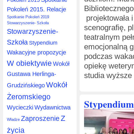
Bibliotecznego
Pokoleń 2015. Relacje
projektowała 
Spotkanie Pokoleń 2019
Stowarzyszenie- Szkoła
scenografię, p
Stowarzyszenie-
teatralnym peł
Szkoła
Stypendium
emocjonalną gr
Wakacyjne propozycje
podczas wakac
W obiektywie
Wokół
opiekę wetery
Gustawa Herlinga-
studia wyższe 
Wokół
Grudzińskiego
Żeromskiego
Stypendium 
Wycieczki
Wydawnictwa
Z
Zaproszenie
Władze
życia