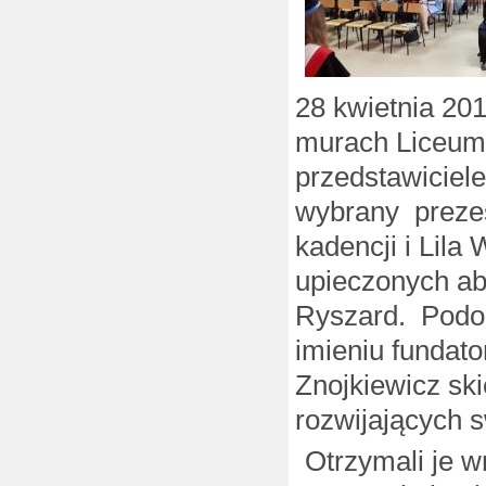
28 kwietnia 201
murach Liceum.
przedstawiciel
wybrany prezes
kadencji i Lila
upieczonych ab
Ryszard. Podob
imieniu fundato
Znojkiewicz sk
rozwijających s
Otrzymali je 