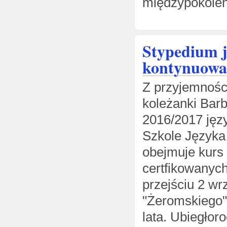
międzypokolen
Stypedium j
kontynuowa
Z przyjemności
koleżanki Bar
2016/2017 jęz
Szkole Języka
obejmuje kurs
certfikowanyc
przejściu 2 w
"Żeromskiego" 
lata. Ubiegłor