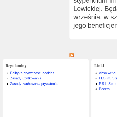
stypendium imi
Lewickiej. Będ
września, w sz
jego beneficjen
Strony
Regulaminy
Linki
Polityka prywatności cookies
Absolwenci
Zasady użytkowania
I LO im. St
Zasady zachowania prywatności
P.S.I. Sp. z
Poczta