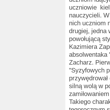
uczniowie kiel
nauczycieli. W
nich uczniom n
drugiej, jedna
powołującą st
Kazimiera Zap
absolwentaka 
Zacharz. Pier
"Syzyfowych p
przywędrował 
silną wolą w p
zamiłowaniem 
Takiego chara
tegorocznym s