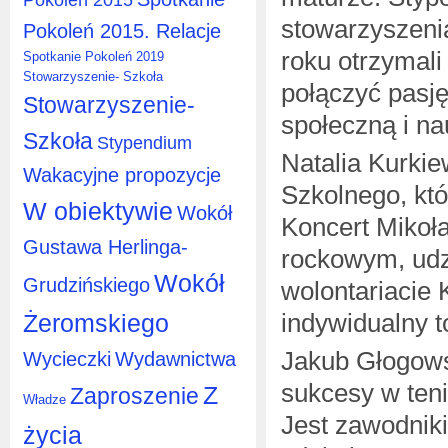
stowarzyszeni
Pokoleń 2015. Relacje
roku otrzymali
Spotkanie Pokoleń 2019
Stowarzyszenie- Szkoła
połączyć pasję
Stowarzyszenie-
społeczną i na
Szkoła
Stypendium
Natalia Kurki
Wakacyjne propozycje
Szkolnego, kt
W obiektywie
Wokół
Koncert Mikoł
Gustawa Herlinga-
rockowym, udzi
Wokół
Grudzińskiego
wolontariacie 
indywidualny t
Żeromskiego
Jakub Głogows
Wycieczki
Wydawnictwa
sukcesy w tenis
Z
Zaproszenie
Władze
Jest zawodnik
życia