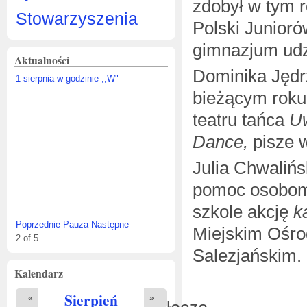
zdobył w tym 
Stowarzyszenia
Polski Junior
gimnazjum udzi
Aktualności
Dominika Jędrz
erpnia w godzinie ,,W"
bieżącym roku
teatru tańca
Uw
Dance,
pisze w
Julia Chwalińs
IV edycja Konkursu Fotograficznego
„Żeromski, Żeromszczacy,
pomoc osobom
Żeromszczyzna”
szkole akcję
k
Poprzednie
Pauza
Następne
Miejskim Ośro
3
of
5
Salezjańskim.
Kalendarz
Sierpień
«
»