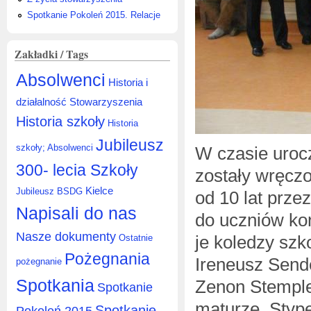
Spotkanie Pokoleń 2015. Relacje
Zakładki / Tags
Absolwenci
Historia i
działalność Stowarzyszenia
Historia szkoły
Historia
Jubileusz
szkoły; Absolwenci
W czasie uroc
300- lecia Szkoły
zostały wręczo
Kielce
Jubileusz BSDG
od 10 lat prze
Napisali do nas
do uczniów ko
Nasze dokumenty
je koledzy szk
Ostatnie
Pożegnania
Ireneusz Sende
pożegnanie
Spotkania
Zenon Stemplew
Spotkanie
maturze. Styp
Spotkanie
Pokoleń 2015