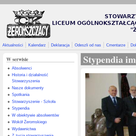
Przejdź do treści
Aktualności
Kalendarz
Deklaracja
Odeszli od nas
Cmentarze
Do
Stypendia im
W serwisie
Absolwenci
Historia i działalność
Stowarzyszenia
Nasze dokumenty
Spotkania
Stowarzyszenie - Szkoła
Stypendia
W obiektywie absolwentów
Wokół Żeromskiego
Wydawnictwa
Z życia stowarzyszenia