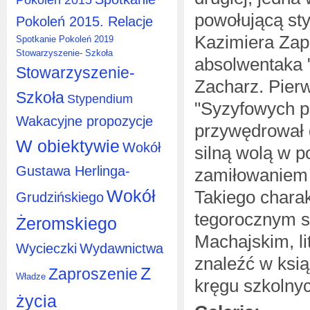
powołującą st
Pokoleń 2015. Relacje
Kazimiera Zap
Spotkanie Pokoleń 2019
Stowarzyszenie- Szkoła
absolwentaka 
Stowarzyszenie-
Zacharz. Pier
Szkoła
Stypendium
"Syzyfowych p
Wakacyjne propozycje
przywędrował 
W obiektywie
Wokół
silną wolą w p
Gustawa Herlinga-
zamiłowaniem 
Wokół
Takiego chara
Grudzińskiego
tegorocznym s
Żeromskiego
Machajskim, l
Wycieczki
Wydawnictwa
znaleźć w ksią
Z
Zaproszenie
Władze
kręgu szkolny
życia