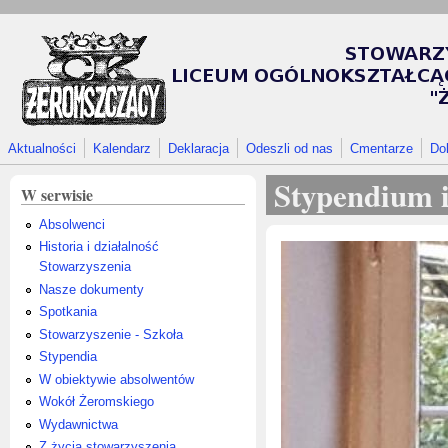
Przejdź do treści
Aktualności
Kalendarz
Deklaracja
Odeszli od nas
Cmentarze
Do
Stypendium 
W serwisie
Absolwenci
Historia i działalność
Stowarzyszenia
Nasze dokumenty
Spotkania
Stowarzyszenie - Szkoła
Stypendia
W obiektywie absolwentów
Wokół Żeromskiego
Wydawnictwa
Z życia stowarzyszenia