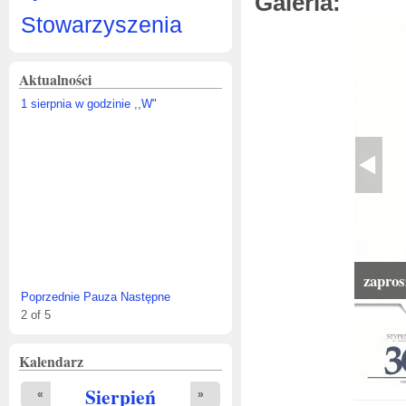
Galeria:
Stowarzyszenia
Aktualności
1 sierpnia w godzinie ,,W"
zapros
Poprzednie
Pauza
Następne
2
of
5
Kalendarz
Sierpień
«
»