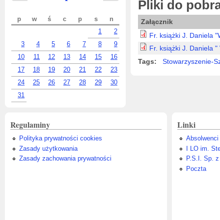
Pliki do pobr
p
w
ś
c
p
s
n
Załącznik
1
2
Fr. książki J. Daniela "
3
4
5
6
7
8
9
Fr. książki J. Daniela " 
10
11
12
13
14
15
16
Tags:
Stowarzyszenie-S
17
18
19
20
21
22
23
24
25
26
27
28
29
30
31
Regulaminy
Linki
Polityka prywatności cookies
Absolwenci
Zasady użytkowania
I LO im. St
Zasady zachowania prywatności
P.S.I. Sp. z
Poczta