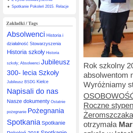
Spotkanie Pokoleń 2015. Relacje
Zakładki / Tags
Absolwenci
Historia i
działalność Stowarzyszenia
Historia szkoły
Historia
Jubileusz
szkoły; Absolwenci
Rok szkolny 
300- lecia Szkoły
absolwentom n
Kielce
Jubileusz BSDG
Wyróżniamy s
Napisali do nas
OSOBOWOŚĆ
Nasze dokumenty
Ostatnie
Roczne stype
Pożegnania
pożegnanie
Żeromszczak
Spotkania
Spotkanie
otrzymała
Mar
Spotkanie
Pokoleń 2015