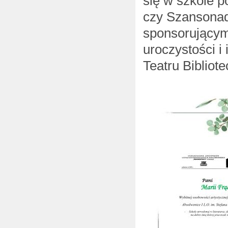
się w szkole p
czy Szansonad
sponsorującym
uroczystości i
Teatru Bibliote