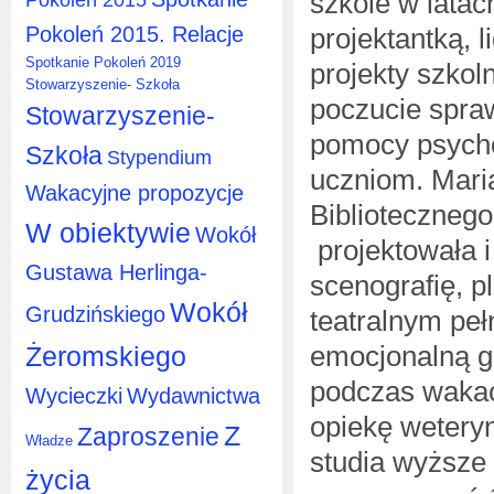
szkole w latac
Pokoleń 2015. Relacje
projektantką,
Spotkanie Pokoleń 2019
projekty szkol
Stowarzyszenie- Szkoła
poczucie spraw
Stowarzyszenie-
pomocy psycho
Szkoła
Stypendium
uczniom. Mari
Wakacyjne propozycje
Bibliotecznego
W obiektywie
Wokół
projektowała 
Gustawa Herlinga-
scenografię, p
Wokół
Grudzińskiego
teatralnym peł
emocjonalną gr
Żeromskiego
podczas wakac
Wycieczki
Wydawnictwa
opiekę wetery
Z
Zaproszenie
Władze
studia wyższe 
życia