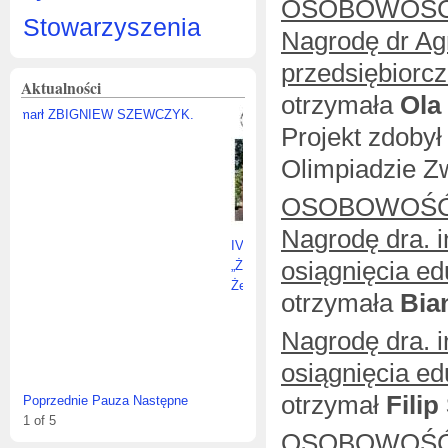
OSOBOWOŚĆ
Stowarzyszenia
Nagrodę dr Agn
przedsiębiorc
Aktualności
otrzymała
Ola
Projekt zdoby
Olimpiadzie Zw
OSOBOWOŚĆ
Nagrodę dra. 
IV edycja Konkursu Fotograficznego
osiągnięcia e
„Żeromski, Żeromszczacy,
Żeromszczyzna”
otrzymała
Bia
Nagrodę dra. 
osiągnięcia e
otrzymał
Filip
Poprzednie
Pauza
Następne
1
of
5
OSOBOWOŚĆ