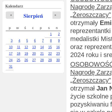
Kalendarz
Nagrodę Zarzą
„Żeroszczacy”
Sierpień
«
»
otrzymały
Emil
p
w
ś
c
p
s
n
reprezentantki
1
2
medalistki Mis
3
4
5
6
7
8
9
oraz reprezen
10
11
12
13
14
15
16
2024 roku i sr
17
18
19
20
21
22
23
24
25
26
27
28
29
30
OSOBOWOŚĆ 
31
Nagrodę Zarzą
„Żeroszczacy”
otrzymał
Jan 
życie szkolne 
pozyskiwaniu f