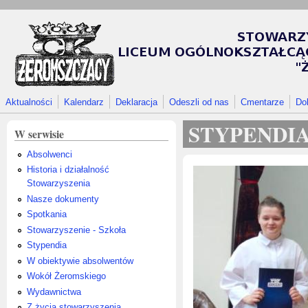
Przejdź do treści
Aktualności
Kalendarz
Deklaracja
Odeszli od nas
Cmentarze
Do
STYPENDIA
W serwisie
Absolwenci
Historia i działalność
Stowarzyszenia
Nasze dokumenty
Spotkania
Stowarzyszenie - Szkoła
Stypendia
W obiektywie absolwentów
Wokół Żeromskiego
Wydawnictwa
Z życia stowarzyszenia