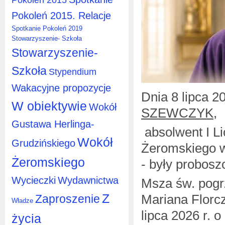
Pokoleń 2015. Relacje
Spotkanie Pokoleń 2019
Stowarzyszenie- Szkoła
Stowarzyszenie-
Szkoła
Stypendium
Wakacyjne propozycje
Dnia 8 lipca 2
W obiektywie
Wokół
SZEWCZYK,
Gustawa Herlinga-
absolwent I L
Wokół
Grudzińskiego
Żeromskiego w
Żeromskiego
- były probosz
Wycieczki
Wydawnictwa
Msza św. pog
Z
Mariana Florc
Zaproszenie
Władze
lipca 2026 r. 
życia