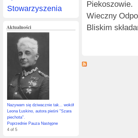
Piekoszowie.
Stowarzyszenia
Wieczny Odpoc
Bliskim skład
Aktualności
Nazywam się dziwacznie tak... wokół
Leona Łuskino, autora pieśni "Szara
piechota".
Poprzednie
Pauza
Następne
4
of
5