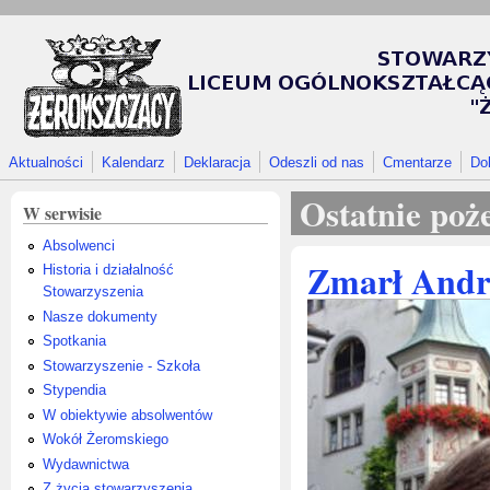
Przejdź do treści
Aktualności
Kalendarz
Deklaracja
Odeszli od nas
Cmentarze
Do
Ostatnie poż
W serwisie
Absolwenci
Zmarł Andr
Historia i działalność
Stowarzyszenia
Nasze dokumenty
Spotkania
Stowarzyszenie - Szkoła
Stypendia
W obiektywie absolwentów
Wokół Żeromskiego
Wydawnictwa
Z życia stowarzyszenia