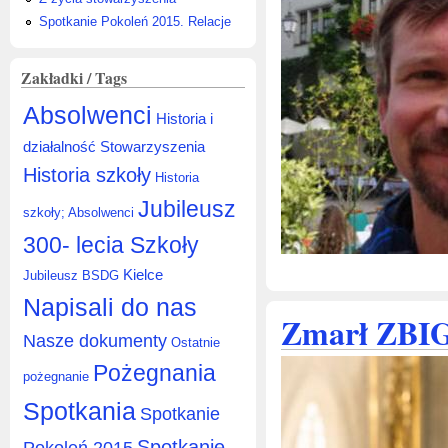
Spotkanie Pokoleń 2015. Relacje
Zakładki / Tags
Absolwenci
Historia i
działalność Stowarzyszenia
Historia szkoły
Historia
Jubileusz
szkoły; Absolwenci
300- lecia Szkoły
Kielce
Jubileusz BSDG
Napisali do nas
Zmarł ZB
Nasze dokumenty
Ostatnie
Pożegnania
pożegnanie
Spotkania
Spotkanie
Spotkanie
Pokoleń 2015