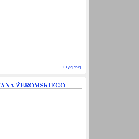
wpis
Czytaj dalej
ZAPROSZENIE
NA WIECZÓR
WSPOMNIEŃ
EFANA ŻEROMSKIEGO
O
STANISŁAWIE
WROŃSKIM