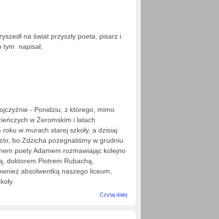
szedł na świat przyszły poeta, pisarz i
o tym napisał;
ojczyźnie - Ponidziu, z którego, mimo
zieńczych w Żeromskim i latach
roku w murach starej szkoły, a dzisiaj
zór, bo Zdzicha pożegnaliśmy w grudniu
synem poety Adamem rozmawiając kolejno
cą, doktorem Piotrem Rubachą,
 również absolwentką naszego liceum,
koły.
wpis
Czytaj dalej
Zdzisław
Antolski.
Portret