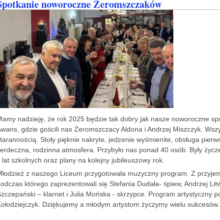
Spotkanie noworoczne Żeromszczaków
amy nadzieję, że rok 2025 będzie tak dobry jak nasze noworoczne sp
wans, gdzie gościli nas Żeromszczacy Aldona i Andrzej Miszczyk. Ws
tarannością. Stoły pięknie nakryte, jedzenie wyśmienite, obsługa pierw
erdeczna, rodzinna atmosfera. Przybyło nas ponad 40 osób. Były ży
 lat szkolnych oraz plany na kolejny jubileuszowy rok.
łodzież z naszego Liceum przygotowała muzyczny program. Z przyjem
odczas którego zaprezentowali się Stefania Dudała- śpiew, Andrzej Litwi
zczepański – klarnet i Julia Mońska - skrzypce. Program artystyczny
ołodziejczyk. Dziękujemy a młodym artystom życzymy wielu sukcesów.