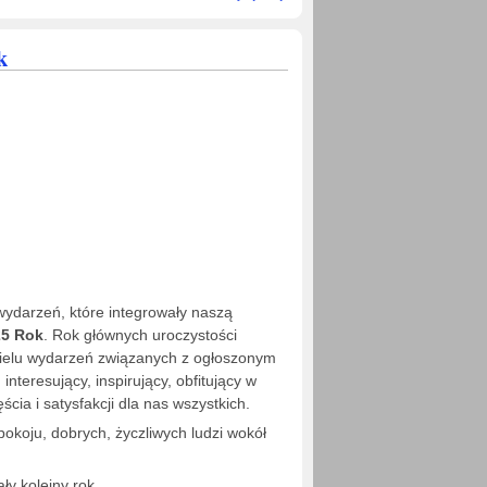
noworoczne
Żeromszczaków
k
 wydarzeń, które integrowały naszą
5 Rok
. Rok głównych uroczystości
wielu wydarzeń związanych z ogłoszonym
teresujący, inspirujący, obfitujący w
cia i satysfakcji dla nas wszystkich.
okoju, dobrych, życzliwych ludzi wokół
 kolejny rok.