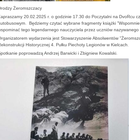
Drodzy Żeromszczacy
apraszamy 20.02.2025 r. o godzinie 17.30 do Poczytalni na DvoRcu czy
utobusowym. Będziemy czytać wybrane fragmenty książki "Wspomnieni
spominać tego legendarnego nauczyciela przez uczniów nazywanego 
rganizatorem wydarzenia jest Stowarzyszenie Absolwentów "Żeromsz
ekonstrukcji Historycznej 4. Pułku Piechoty Legionów w Kielcach.
potkanie poprowadzą Andrzej Barwicki i Zbigniew Kowalski.