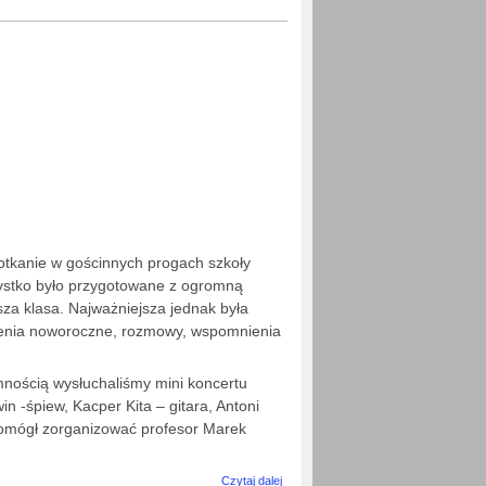
poety.
Wieczór
wspomnień.
16 stycznia
2025
otkanie w gościnnych progach szkoły
zystko było przygotowane z ogromną
sza klasa. Najważniejsza jednak była
czenia noworoczne, rozmowy, wspomnienia
nością wysłuchaliśmy mini koncertu
n -śpiew, Kacper Kita – gitara, Antoni
 pomógł zorganizować profesor Marek
wpis Spotkanie
Czytaj dalej