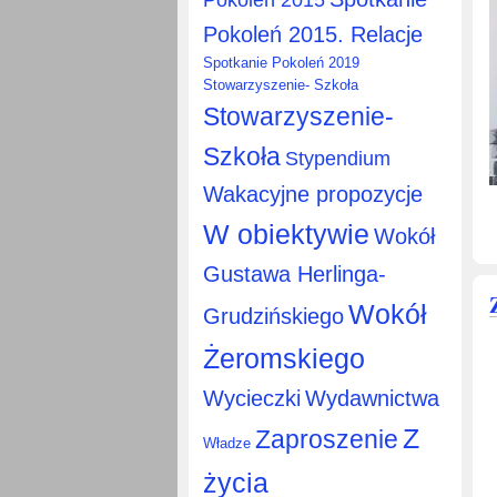
Pokoleń 2015. Relacje
Spotkanie Pokoleń 2019
Stowarzyszenie- Szkoła
Stowarzyszenie-
Szkoła
Stypendium
Wakacyjne propozycje
W obiektywie
Wokół
Gustawa Herlinga-
Wokół
Grudzińskiego
Żeromskiego
Wycieczki
Wydawnictwa
Z
Zaproszenie
Władze
życia