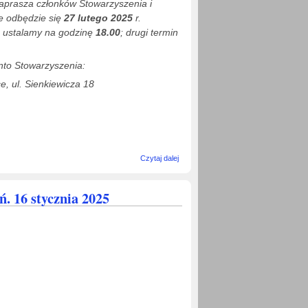
aprasza członków Stowarzyszenia i
e odbędzie się
27 lutego 2025
r.
ia ustalamy na godzinę
18.00
; drugi termin
nto Stowarzyszenia:
e, ul. Sienkiewicza 18
wpis
Czytaj dalej
Zaproszenie na
doroczne
Walne Zebranie
. 16 stycznia 2025
Stowarzyszenia