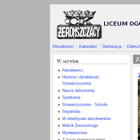
Przejdź do treści
Aktualności
Kalendarz
Deklaracja
Odeszl
Z
W serwisie
Absolwenci
Historia i działalność
Stowarzyszenia
Nasze dokumenty
Spotkania
Stowarzyszenie - Szkoła
Stypendia
W obiektywie absolwentów
Wokół Żeromskiego
Wydawnictwa
Z życia stowarzyszenia