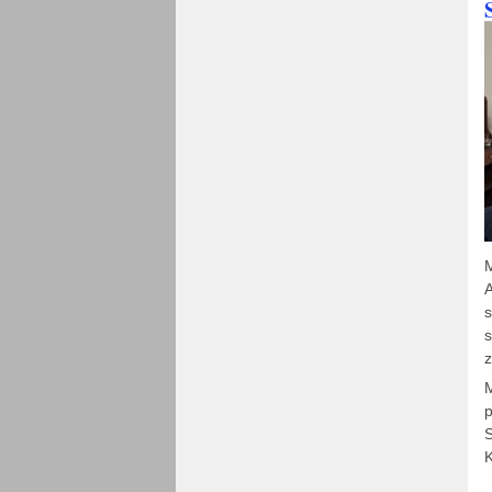
M
A
s
s
z
M
p
S
K