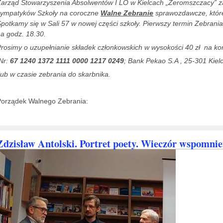
arząd Stowarzyszenia Absolwentów I LO w Kielcach „Żeromszczacy” z
sympatyków Szkoły
na coroczne
Walne Zebranie
sprawozdawcze, któr
potkamy się w Sali 57 w nowej części szkoły. Pierwszy termin Zebran
a godz. 18.30.
rosimy o uzupełnianie składek członkowskich w wysokości 40 zł na ko
Nr:
67 1240 1372 1111 0000 1217 0249
; Bank Pekao S.A , 25-301 Kielc
ub w czasie zebrania do skarbnika.
Porządek Walnego Zebrania:
Zdzisław Antolski. Portret poety. Wieczór wspomnień