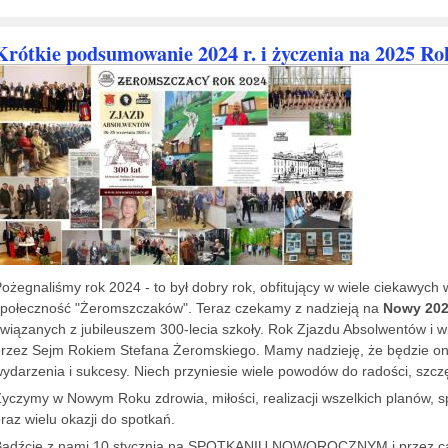
Krótkie podsumowanie 2024 r. i życzenia na 2025 Ro
ożegnaliśmy rok 2024 - to był dobry rok, obfitujący w wiele ciekawych
połeczność "Żeromszczaków". Teraz czekamy z nadzieją na
Nowy 202
wiązanych z jubileuszem 300-lecia szkoły. Rok Zjazdu Absolwentów i 
rzez Sejm Rokiem Stefana Żeromskiego. Mamy nadzieję, że będzie on in
ydarzenia i sukcesy. Niech przyniesie wiele powodów do radości, szczęś
yczymy w Nowym Roku zdrowia, miłości, realizacji wszelkich planów, sp
raz wielu okazji do spotkań.
Bądźcie z nami 10 stycznia na SPOTKANIU NOWOROCZNYM i przez cały