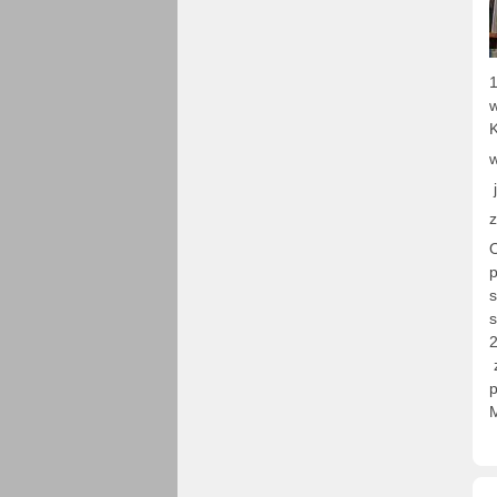
1
w
K
w
j
z
O
p
s
s
2
z
p
M