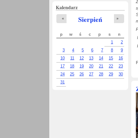
Z
Kalendarz
S
Sierpień
«
»
n
P
p
w
ś
c
p
s
n
1
2
l
3
4
5
6
7
8
9
10
11
12
13
14
15
16
17
18
19
20
21
22
23
24
25
26
27
28
29
30
31