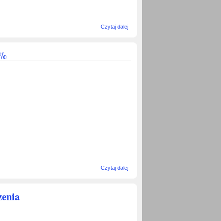
wpis
Czytaj dalej
ZAPROSZENIE
NA
INAUGURACJĘ
 %
ROKU
STEFANA
ŻEROMSKIEGO
wpis Prosimy o
Czytaj dalej
wsparcie
Stowarzyszenia
- Przekażcie
zenia
1,5 %