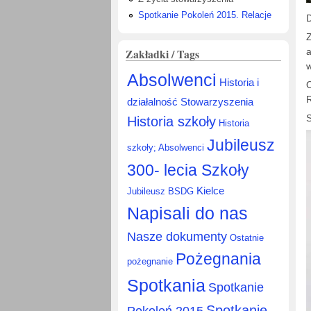
Spotkanie Pokoleń 2015. Relacje
Z
Zakładki / Tags
a
w
Absolwenci
Historia i
O
R
działalność Stowarzyszenia
S
Historia szkoły
Historia
Jubileusz
szkoły; Absolwenci
300- lecia Szkoły
Kielce
Jubileusz BSDG
Napisali do nas
Nasze dokumenty
Ostatnie
Pożegnania
pożegnanie
Spotkania
Spotkanie
Spotkanie
Pokoleń 2015