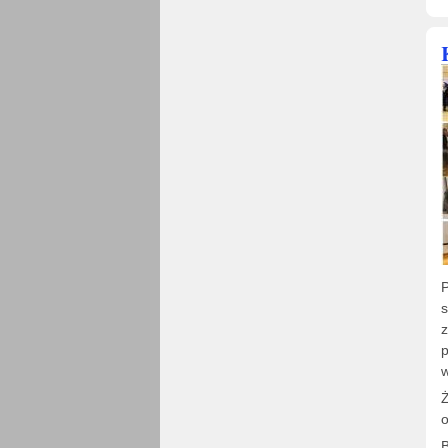
P
s
z
p
w
Ż
o