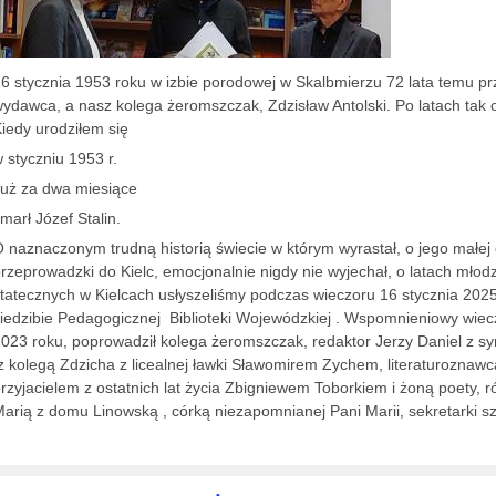
6 stycznia 1953 roku w izbie porodowej w Skalbmierzu 72 lata temu przy
ydawca, a nasz kolega żeromszczak, Zdzisław Antolski. Po latach tak 
iedy urodziłem się
 styczniu 1953 r.
uż za dwa miesiące
marł Józef Stalin.
 naznaczonym trudną historią świecie w którym wyrastał, o jego małej 
rzeprowadzki do Kielc, emocjonalnie nigdy nie wyjechał, o latach młod
tatecznych w Kielcach usłyszeliśmy podczas wieczoru 16 stycznia 2025 
iedzibie Pedagogicznej Biblioteki Wojewódzkiej . Wspomnieniowy wiec
023 roku, poprowadził kolega żeromszczak, redaktor Jerzy Daniel z 
 kolegą Zdzicha z licealnej ławki Sławomirem Zychem, literaturoznaw
rzyjacielem z ostatnich lat życia Zbigniewem Toborkiem i żoną poety,
arią z domu Linowską , córką niezapomnianej Pani Marii, sekretarki sz