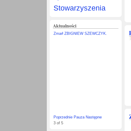
Stowarzyszenia
Aktualności
Uroczyste zakończenie roku
szkolnego 2025/2026.
Poprzednie
Pauza
Następne
5
of
5