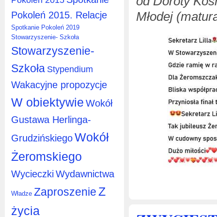
od Doroty Koś
Młodej (matura
Pokoleń 2015. Relacje
Spotkanie Pokoleń 2019
Stowarzyszenie- Szkoła
Stowarzyszenie-
Szkoła
Stypendium
Wakacyjne propozycje
W obiektywie
Wokół
Gustawa Herlinga-
Wokół
Grudzińskiego
Żeromskiego
Wycieczki
Wydawnictwa
Z
Zaproszenie
Władze
życia