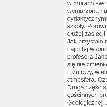
w murach swoje
wymarzoną hal
dydaktycznymi
szkoły. Porówn
dłużej zasiedl
Jak przystało
najmilej wspom
profesora Jana
się nie zmieni
rozmowy, wiel
atmosfera. Cza
Druga część s
gościnnych pr
Geologicznej 