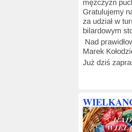
mężczyzn puch
Gratulujemy n
za udział w tu
bilardowym sto
Nad prawidłow
Marek Kołodzi
Już dziś zapra
WIELKANO