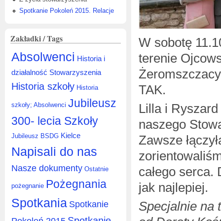
Spotkanie Pokoleń 2015. Relacje
Zakładki / Tags
W sobotę 11.1
Absolwenci
terenie Ojcow
Historia i
Żeromszczacy 
działalność Stowarzyszenia
Historia szkoły
TAK.
Historia
Jubileusz
Lilla i Ryszard
szkoły; Absolwenci
300- lecia Szkoły
naszego Stowar
Kielce
Jubileusz BSDG
Zawsze łączyła
Napisali do nas
zorientowaliśm
Nasze dokumenty
całego serca. 
Ostatnie
Pożegnania
jak najlepiej.
pożegnanie
Spotkania
Specjalnie na
Spotkanie
Spotkanie
Pokoleń 2015