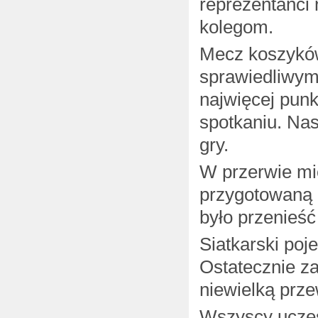
reprezentanci 
kolegom.
Mecz koszykówk
sprawiedliwym
najwięcej punk
spotkaniu. Nas
gry.
W przerwie mi
przygotowaną 
było przenieść
Siatkarski poj
Ostatecznie z
niewielką prze
Wszyscy uczes