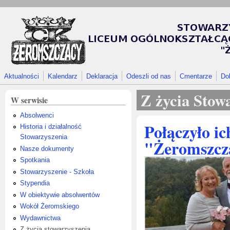
Przejdź do treści
Aktualności
Kalendarz
Deklaracja
Odeszli od nas
Cmentarze
Do
Z życia Stow
W serwisie
Absolwenci
Połączyło ic
Historia i działalność
Stowarzyszenia
"Żeromszcz
Nasze dokumenty
Spotkania
Stowarzyszenie - Szkoła
Stypendia
W obiektywie absolwentów
Wokół Żeromskiego
Wydawnictwa
Z życia stowarzyszenia