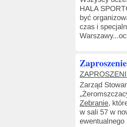
HALA SPORTOWA
być organizowa
czas i specjal
Warszawy...ocz
Zaproszenie
ZAPROSZENI
Zarząd Stowar
„Żeromszczac
Zebranie
, któ
w sali 57 w no
ewentualnego 