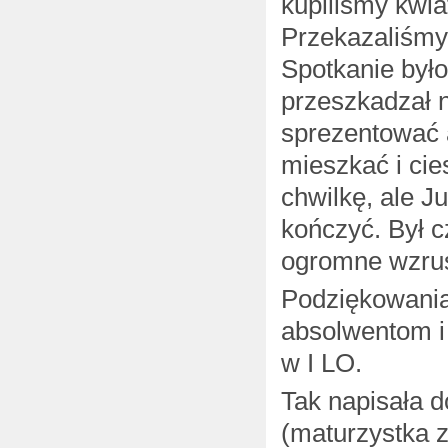
kupiliśmy kwia
Przekazaliśmy
Spotkanie był
przeszkadzał 
sprezentować a
mieszkać i ci
chwilkę, ale Ju
kończyć. Był c
ogromne wzrus
Podziękowania
absolwentom i
w I LO.
Tak napisała d
(maturzystka z