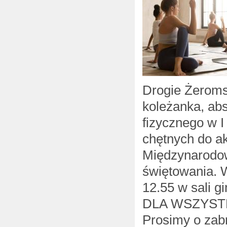
Drogie Żeroms
koleżanka, ab
fizycznego w 
chętnych do a
Międzynarodow
świętowania. W
12.55 w sali 
DLA WSZYSTKI
Prosimy o zabr