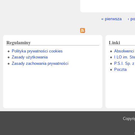
Strony
« pierwsza
‹ p
Regulaminy
Linki
Polityka prywatności cookies
Absolwenci
Zasady użytkowania
I LO im. St
Zasady zachowania prywatności
P.S.I. Sp. z
Poczta
​Copyr