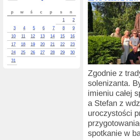
p
w
ś
c
p
s
n
1
2
3
4
5
6
7
8
9
10
11
12
13
14
15
16
17
18
19
20
21
22
23
24
25
26
27
28
29
30
31
Zgodnie z trad
solenizanta. B
imieniu całej
a Stefan z wdz
uroczystości p
przygotowania
spotkanie w ba