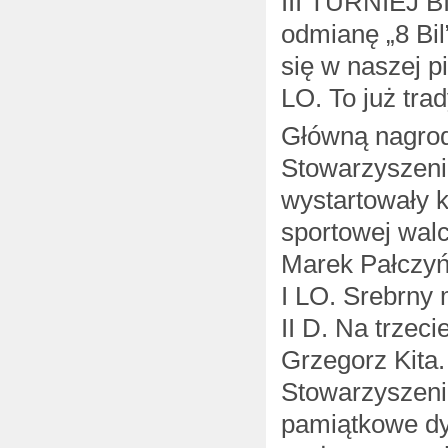
III TURNIEJ 
odmianę „8 Bil
się w naszej p
LO. To już trad
Główną nagrod
Stowarzyszenia
wystartowały k
sportowej walc
Marek Pałczyń
I LO. Srebrny
II D. Na trzec
Grzegorz Kita.
Stowarzyszenia
pamiątkowe dyp