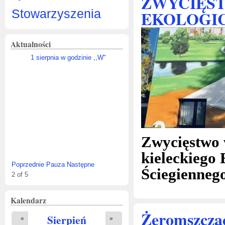
ZWYCIĘST
Stowarzyszenia
EKOLOGI
Aktualności
1 sierpnia w godzinie ,,W"
Zwycięstwo
kieleckieg
Poprzednie
Pauza
Następne
Ściegiennego
2
of
5
Kalendarz
Żeromszczac
Sierpień
«
»