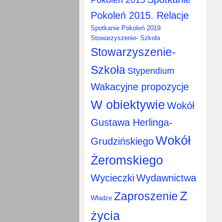
Pokoleń 2015. Relacje
Spotkanie Pokoleń 2019
Stowarzyszenie- Szkoła
Stowarzyszenie-
Szkoła
Stypendium
Wakacyjne propozycje
W obiektywie
Wokół
Gustawa Herlinga-
Wokół
Grudzińskiego
Żeromskiego
Wycieczki
Wydawnictwa
Z
Zaproszenie
Władze
życia