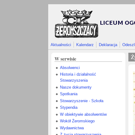
Przejdź do treści
Aktualności
Kalendarz
Deklaracja
Odeszl
Ż
W serwisie
Absolwenci
Historia i działalność
Stowarzyszenia
Nasze dokumenty
Spotkania
Stowarzyszenie - Szkoła
Stypendia
W obiektywie absolwentów
Wokół Żeromskiego
Wydawnictwa
Z życia stowarzyszenia