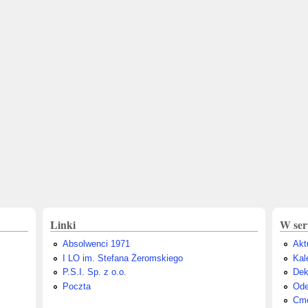
Linki
W ser
Absolwenci 1971
Akt
I LO im. Stefana Żeromskiego
Kal
P.S.I. Sp. z o.o.
Dek
Poczta
Ode
Cme