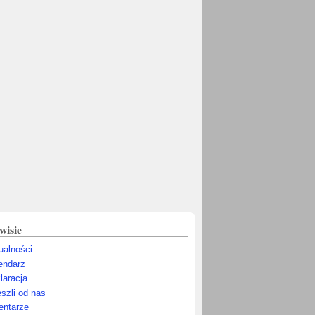
wisie
ualności
endarz
laracja
szli od nas
ntarze