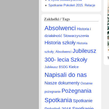
Spotkanie Pokoleń 2015. Relacje
Zakładki / Tags
Absolwenci
Historia i
działalność Stowarzyszenia
Historia szkoły
Historia
Jubileusz
szkoły; Absolwenci
300- lecia Szkoły
Kielce
Jubileusz BSDG
Napisali do nas
Nasze dokumenty
Ostatnie
Pożegnania
pożegnanie
Spotkania
Spotkanie
Spotkanie
Pokoleń 2015