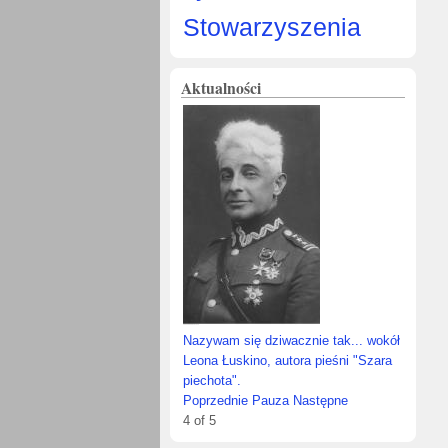
Stowarzyszenia
Aktualności
Nazywam się dziwacznie tak... wokół
Leona Łuskino, autora pieśni "Szara
piechota".
Poprzednie
Pauza
Następne
4
of
5