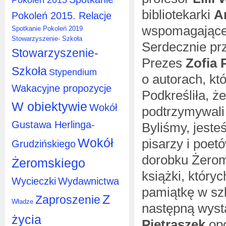
bibliotekarki
A
Pokoleń 2015. Relacje
wspomagające
Spotkanie Pokoleń 2019
Stowarzyszenie- Szkoła
Serdecznie prz
Stowarzyszenie-
Prezes
Zofia 
Szkoła
Stypendium
o autorach, kt
Wakacyjne propozycje
Podkreśliła, ż
W obiektywie
Wokół
podtrzymywali t
Gustawa Herlinga-
Byliśmy, jest
Wokół
pisarzy i poe
Grudzińskiego
dorobku Żerom
Żeromskiego
książki, któryc
Wycieczki
Wydawnictwa
pamiątkę w szk
Z
Zaproszenie
Władze
następną wyst
życia
Pietraszek
opo