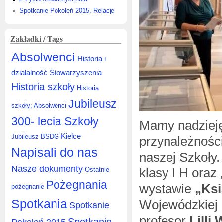
Spotkanie Pokoleń 2015. Relacje
Zakładki / Tags
Absolwenci
Historia i
działalność Stowarzyszenia
Historia szkoły
Historia
Jubileusz
szkoły; Absolwenci
300- lecia Szkoły
Mamy nadzieję
Kielce
Jubileusz BSDG
przynależnośc
Napisali do nas
naszej Szkoły.
Nasze dokumenty
klasy I H oraz
Ostatnie
Pożegnania
wystawie
„Ksi
pożegnanie
Spotkania
Wojewódzkiej B
Spotkanie
profesor
Lilli
Spotkanie
Pokoleń 2015