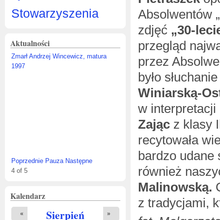
Stowarzyszenia
Absolwentów „
zdjęć
„30-leci
Aktualności
przegląd najw
 Wincewicz, matura 1997
przez Absolwe
było słuchani
Winiarską-O
w interpretacj
Zając
z klasy 
Jak będzie wyglądał nowy budynek
recytowała wie
Muzeum Stefana Żeromskiego w
Kielcach?
bardzo udane 
Poprzednie
Pauza
Następne
również naszy
1
of
5
Malinowską.
C
Kalendarz
z tradycjami, 
Sierpień
«
»