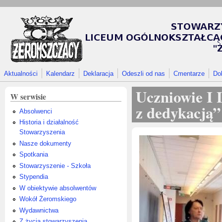
Przejdź do treści
Aktualności
Kalendarz
Deklaracja
Odeszli od nas
Cmentarze
Do
Uczniowie I
W serwisie
z dedykacją
Absolwenci
Historia i działalność
Stowarzyszenia
Nasze dokumenty
Spotkania
Stowarzyszenie - Szkoła
Stypendia
W obiektywie absolwentów
Wokół Żeromskiego
Wydawnictwa
Z życia stowarzyszenia