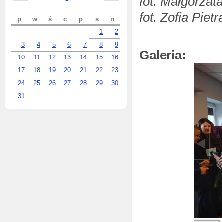
fot. Małgorzat
fot. Zofia Piet
p
w
ś
c
p
s
n
1
2
3
4
5
6
7
8
9
Galeria:
10
11
12
13
14
15
16
17
18
19
20
21
22
23
24
25
26
27
28
29
30
31