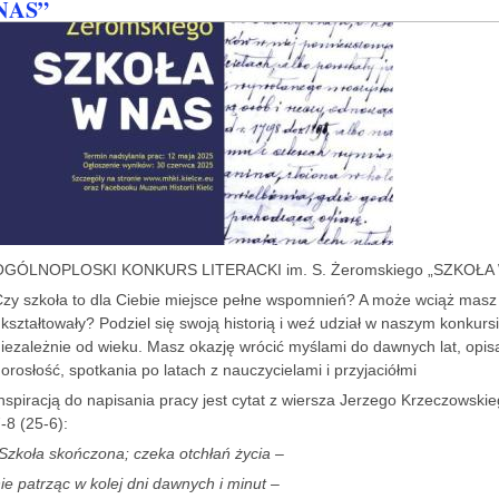
NAS”
OGÓLNOPLOSKI KONKURS LITERACKI im. S. Żeromskiego „SZKOŁA
zy szkoła to dla Ciebie miejsce pełne wspomnień? A może wciąż masz 
kształtowały? Podziel się swoją historią i weź udział w naszym konkurs
iezależnie od wieku. Masz okazję wrócić myślami do dawnych lat, opi
orosłość, spotkania po latach z nauczycielami i przyjaciółmi
nspiracją do napisania pracy jest cytat z wiersza Jerzego Krzeczowskie
-8 (25-6):
Szkoła skończona; czeka otchłań życia –
ie patrząc w kolej dni dawnych i minut –