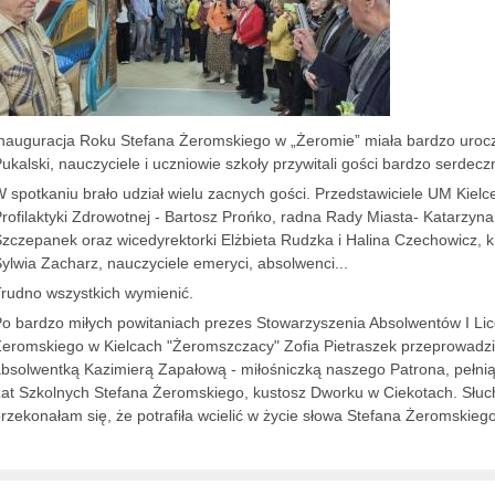
nauguracja Roku Stefana Żeromskiego w „Żeromie” miała bardzo urocz
ukalski, nauczyciele i uczniowie szkoły przywitali gości bardzo serdecz
 spotkaniu brało udział wielu zacnych gości. Przedstawiciele UM Kielce
rofilaktyki Zdrowotnej - Bartosz Prońko, radna Rady Miasta- Katarzyn
zczepanek oraz wicedyrektorki Elżbieta Rudzka i Halina Czechowicz,
ylwia Zacharz, nauczyciele emeryci, absolwenci...
rudno wszystkich wymienić.
o bardzo miłych powitaniach prezes Stowarzyszenia Absolwentów I L
eromskiego w Kielcach "Żeromszczacy" Zofia Pietraszek przeprowadzi
bsolwentką Kazimierą Zapałową - miłośniczką naszego Patrona, pełnią
at Szkolnych Stefana Żeromskiego, kustosz Dworku w Ciekotach. Słuc
rzekonałam się, że potrafiła wcielić w życie słowa Stefana Żeromskieg