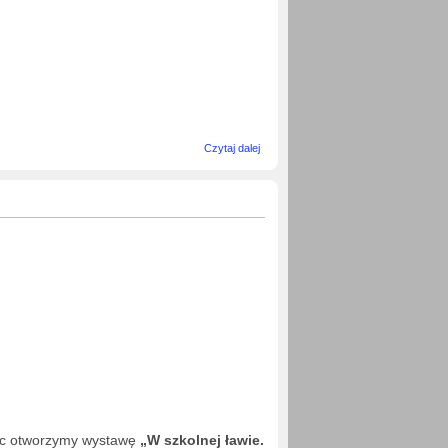
wpis
Czytaj dalej
OGÓLNPOLSKI
KONKURS
LITERACKI im.
S. Żeromskiego
„SZKOŁA W
NAS”
lc otworzymy wystawę
„W szkolnej ławie.