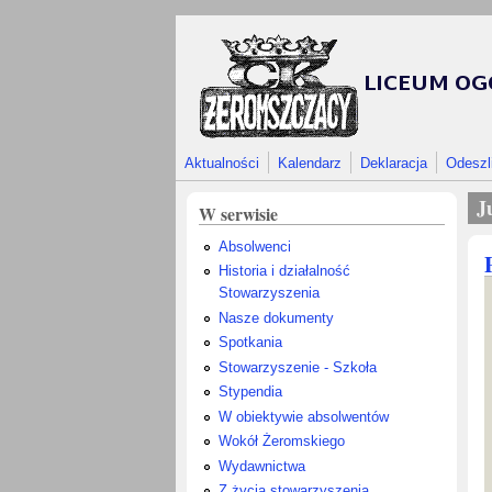
Przejdź do treści
Aktualności
Kalendarz
Deklaracja
Odeszl
J
W serwisie
Absolwenci
Historia i działalność
Stowarzyszenia
Nasze dokumenty
Spotkania
Stowarzyszenie - Szkoła
Stypendia
W obiektywie absolwentów
Wokół Żeromskiego
Wydawnictwa
Z życia stowarzyszenia