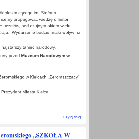
ólnokształcącego im. Stefana
hcemy propagować wiedzę o historii
sze uczniów, pod czujnym okiem wielu
i kraju. Wydarzenie będzie miało wpływ na
 najstarszy taniec narodowy.
zony przed
Muzeum Narodowym w
Żeromskiego w Kielcach „Żeromszczacy”
Prezydent Miasta Kielce
wpis
Czytaj dalej
POLONEZ
300 PAR NA
JUBILEUSZ
eromskiego „SZKOŁA W
300- LECIA