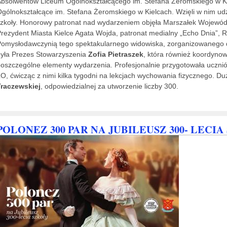
bsolwentów Liceum Ogólnokształcącego im. Stefana Żeromskiego w Ki
gólnokształcące im. Stefana Żeromskiego w Kielcach. Wzięli w nim udzi
zkoły. Honorowy patronat nad wydarzeniem objęła Marszałek Wojewód
rezydent Miasta Kielce Agata Wojda, patronat medialny „Echo Dnia”, R
omysłodawczynią tego spektakularnego widowiska, zorganizowanego dl
yła Prezes Stowarzyszenia
Zofia Pietraszek
, która również koordynow
oszczególne elementy wydarzenia. Profesjonalnie przygotowała uczn
O, ćwicząc z nimi kilka tygodni na lekcjach wychowania fizycznego. 
Traczewskiej
, odpowiedzialnej za utworzenie liczby 300.
POLONEZ 300 PAR NA JUBILEUSZ 300- LECI