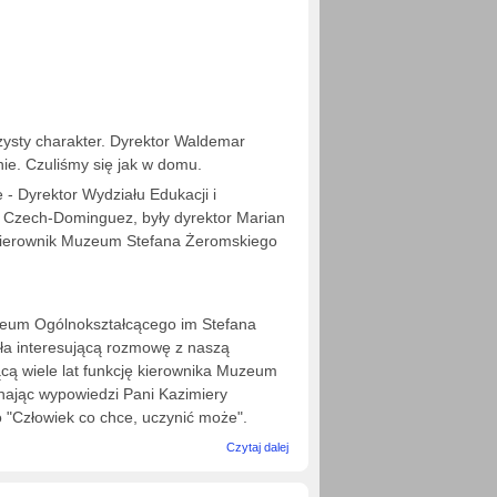
ysty charakter. Dyrektor Waldemar
nie. Czuliśmy się jak w domu.
 - Dyrektor Wydziału Edukacji i
a Czech-Dominguez, były dyrektor Marian
 kierownik Muzeum Stefana Żeromskiego
iceum Ogólnokształcącego im Stefana
ła interesującą rozmowę z naszą
cą wiele lat funkcję kierownika Muzeum
hając wypowiedzi Pani Kazimiery
o "Człowiek co chce, uczynić może".
wpis
Czytaj dalej
UROCZYSTA
INAUGURACJA
ROKU