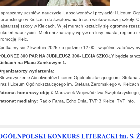
apraszamy uczniów, nauczycieli, absolwentów i przyjaciół I Liceum Og
eromskiego w Kielcach do świętowania trzech wieków naszej szkoły. C
ajstarszej szkoły w Kielcach. W jej murach kształciły się ogromne rze
okoleń nauczycieli. Mieli oni znaczący wpływ na losy miasta, regionu 
romocję Kielc.
potkajmy się 2 kwietnia 2025 r o godzinie 12.00 - wspólnie zatańczymy
POLONEZ 300 PAR NA JUBILEUSZ 300- LECIA SZKOŁY
będzie tańc
Kielcach na Placu Zamkowym 1.
Organizatorzy wydarzenia:
towarzyszenie Absolwentów Liceum Ogólnokształcącego im. Stefana 
raz I Liceum Ogólnokształcącego im. Stefana Żeromskiego w Kielcach
Patronat honorowy objęli:
Marszałek Województwa Świętokrzyskiego, 
Patronat medialny:
Radio Fama, Echo Dnia, TVP 3 Kielce, TVP info.
OGÓLNPOLSKI KONKURS LITERACKI im. S. Ż