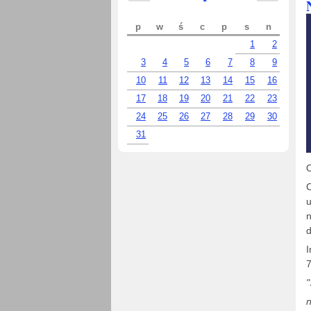
p
w
ś
c
p
s
n
1
2
3
4
5
6
7
8
9
10
11
12
13
14
15
16
17
18
19
20
21
22
23
24
25
26
27
28
29
30
31
C
u
n
d
I
7
"
n