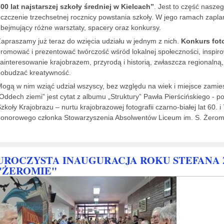
00 lat najstarszej szkoły średniej w Kielcach”
. Jest to część nasze
czczenie trzechsetnej rocznicy powstania szkoły. W jego ramach zapla
bejmujący różne warsztaty, spacery oraz konkursy.
apraszamy już teraz do wzięcia udziału w jednym z nich.
Konkurs foto
romować i prezentować twórczość wśród lokalnej społeczności, inspir
ainteresowanie krajobrazem, przyrodą i historią, zwłaszcza regionalną, 
pobudzać kreatywność.
ogą w nim wziąć udział wszyscy, bez względu na wiek i miejsce zami
Oddech ziemi” jest cytat z albumu „Struktury” Pawła Pierścińskiego - po
zkoły Krajobrazu – nurtu krajobrazowej fotografii czarno-białej lat 60. 
onorowego członka Stowarzyszenia Absolwentów Liceum im. S. Żerom
UROCZYSTA INAUGURACJA ROKU STEFANA
"ŻEROMIE"