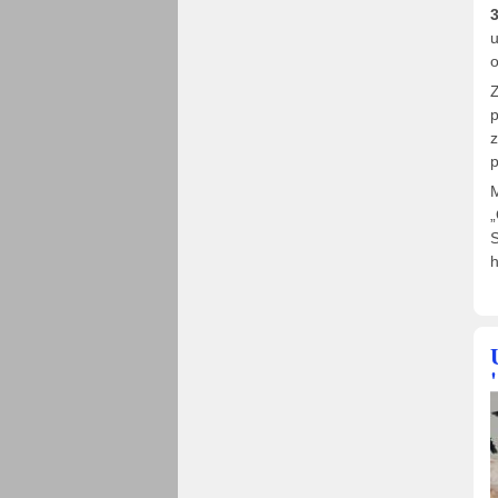
3
u
o
Z
p
z
M
„
S
h