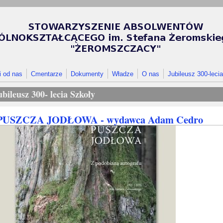
i od nas
Cmentarze
Dokumenty
Władze
O nas
Jubileusz 300-lecia
ubileusz 300- lecia Szkoły
PUSZCZA JODŁOWA - wydawca Adam Cedro