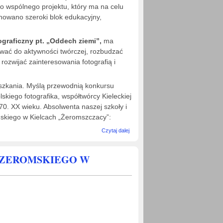
go wspólnego projektu, który ma na celu
nowano szeroki blok edukacyjny,
graficzny pt. „Oddech ziemi”,
ma
ować do aktywności twórczej, rozbudzać
rozwijać zainteresowania fotografią i
eszkania. Myślą przewodnią konkursu
lskiego fotografika, współtwórcy Kieleckiej
i 70. XX wieku. Absolwenta naszej szkoły i
skiego w Kielcach „Żeromszczacy”:
wpis
Czytaj dalej
Konkurs
fotograficzny
"Oddech
 ZEROMSKIEGO W
ziemi"