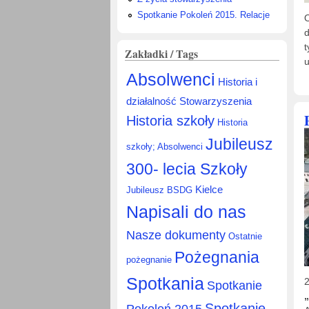
Spotkanie Pokoleń 2015. Relacje
d
t
Zakładki / Tags
u
Absolwenci
Historia i
działalność Stowarzyszenia
Historia szkoły
Historia
Jubileusz
szkoły; Absolwenci
300- lecia Szkoły
Kielce
Jubileusz BSDG
Napisali do nas
Nasze dokumenty
Ostatnie
Pożegnania
pożegnanie
Spotkania
2
Spotkanie
„
Spotkanie
Pokoleń 2015