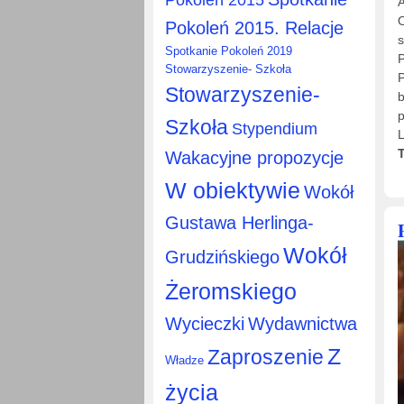
A
O
Pokoleń 2015. Relacje
s
Spotkanie Pokoleń 2019
P
Stowarzyszenie- Szkoła
P
Stowarzyszenie-
b
p
Szkoła
Stypendium
L
Wakacyjne propozycje
W obiektywie
Wokół
Gustawa Herlinga-
Wokół
Grudzińskiego
Żeromskiego
Wycieczki
Wydawnictwa
Z
Zaproszenie
Władze
życia