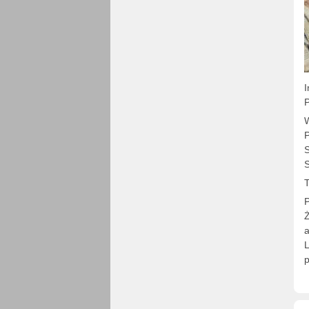
I
P
W
P
S
S
T
P
Ż
a
L
p