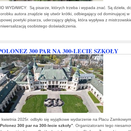
OD WYDAWCY:
Są pisarze, których trzeba i wypada znać. Są dzieła, 
orobku autora znajdzie się utwór krótki, odbiegający od dominującej w
ypowej poetyki pisarza, uderzający głębią, która wypływa z mistrzowsk
niwersalizacją osobistego doświadczenia.
POLONEZ 300 PAR NA 300-LECIE SZKOŁY
 kwietnia 2025r. odbyło się wyjątkowe wydarzenie na Placu Zamkowy
Polonez 300 par na 300-lecie szkoły”
. Organizatorami tego niesamo