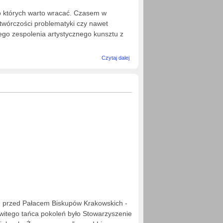
do których warto wracać. Czasem w
 twórczości problematyki czy nawet
iego zespolenia artystycznego kunsztu z
wpis
Czytaj dalej
PUSZCZA
JODŁOWA
- wydawca
Adam
Cedro
m przed Pałacem Biskupów Krakowskich -
witego tańca pokoleń było Stowarzyszenie