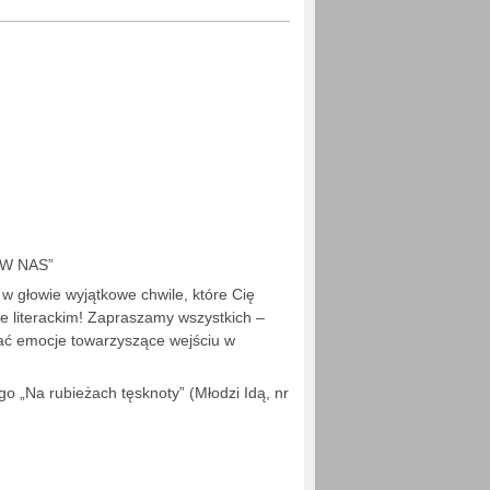
SZKOŁY
 W NAS”
w głowie wyjątkowe chwile, które Cię
ie literackim! Zapraszamy wszystkich –
sać emocje towarzyszące wejściu w
go „Na rubieżach tęsknoty” (Młodzi Idą, nr