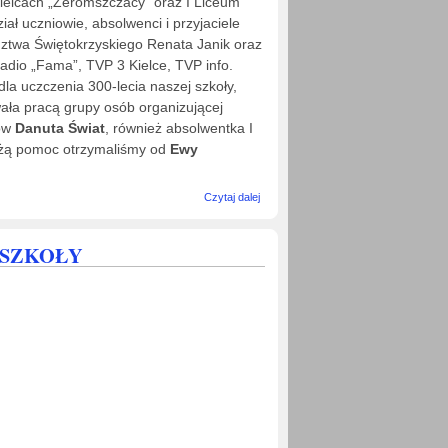
elcach „Żeromszczacy” oraz I Liceum
ał uczniowie, absolwenci i przyjaciele
ztwa Świętokrzyskiego Renata Janik oraz
adio „Fama”, TVP 3 Kielce, TVP info.
a uczczenia 300-lecia naszej szkoły,
ała pracą grupy osób organizującej
iów
Danuta Świat
, również absolwentka I
Dużą pomoc otrzymaliśmy od
Ewy
wpis
Czytaj dalej
POLONEZ
300 PAR
NA 300-
A SZKOŁY
LECIE
SZKOŁY