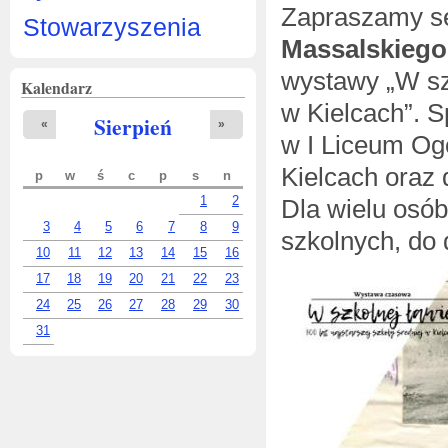
Zapraszamy s
Stowarzyszenia
Massalskiego
wystawy „W szk
Kalendarz
w Kielcach”. S
Sierpień
«
»
w I Liceum Og
Kielcach oraz 
p
w
ś
c
p
s
n
1
2
Dla wielu osó
3
4
5
6
7
8
9
szkolnych, do 
10
11
12
13
14
15
16
17
18
19
20
21
22
23
24
25
26
27
28
29
30
31