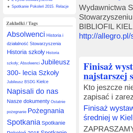
Wydawnictwa St
Spotkanie Pokoleń 2015. Relacje
Stowarzyszeniu 
Zakładki / Tags
BIBLIOFIL KIEL
Absolwenci
http://allegro.pl
Historia i
działalność Stowarzyszenia
Historia szkoły
Historia
Jubileusz
Finisaż wyst
szkoły; Absolwenci
najstarszej 
300- lecia Szkoły
Kielce
Jubileusz BSDG
Kto jeszcze ni
Napisali do nas
zapisać i zar
Nasze dokumenty
Ostatnie
Finisaż wystaw
Pożegnania
pożegnanie
średniej w Kie
Spotkania
Spotkanie
ZAPRASZAMY
Spotkanie
Pokoleń 2015