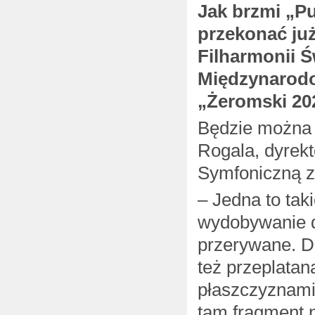
Jak brzmi „P
przekonać już
Filharmonii Ś
Międzynarod
„Żeromski 20
Będzie można 
Rogala, dyrekt
Symfoniczną zw
– Jedna to tak
wydobywanie d
przerywane. D
też przeplatan
płaszczyznami,
tam fragment n