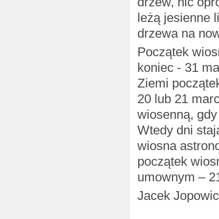
drzew, nic opr
leżą jesienne l
drzewa na now
Początek wiosn
koniec - 31 m
Ziemi począte
20 lub 21 mar
wiosenną, gdy 
Wtedy dni staj
wiosna astron
początek wios
umownym – 21
Jacek Jopowi