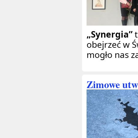
„Synergia”
t
obejrzeć w 
mogło nas za
Zimowe utw