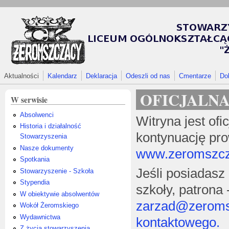
Przejdź do treści
Aktualności
Kalendarz
Deklaracja
Odeszli od nas
Cmentarze
Do
OFICJALN
W serwisie
Absolwenci
Witryna jest ofi
Historia i działalność
kontynuację pro
Stowarzyszenia
Nasze dokumenty
www.zeromszcza
Spotkania
Jeśli posiadasz
Stowarzyszenie - Szkoła
Stypendia
szkoły, patrona
W obiektywie absolwentów
zarzad@zeroms
Wokół Żeromskiego
Wydawnictwa
kontaktowego.
Z życia stowarzyszenia