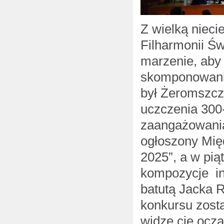
Z wielką nieci
Filharmonii Św
marzenie, aby 
skomponowania
był Żeromszc
uczczenia 300-
zaangażowania
ogłoszony Mię
2025”, a w pią
kompozycje in
batutą Jacka 
konkursu zosta
widzę cię ocza