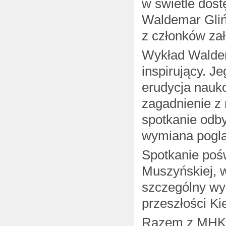
w świetle dos
Waldemar Gliń
z członków zał
Wykład Waldema
inspirujący. J
erudycja nauk
zagadnienie z
spotkanie odb
wymiana poglą
Spotkanie poś
Muszyńskiej, w
szczególny wym
przeszłości Ki
Razem z MHK 