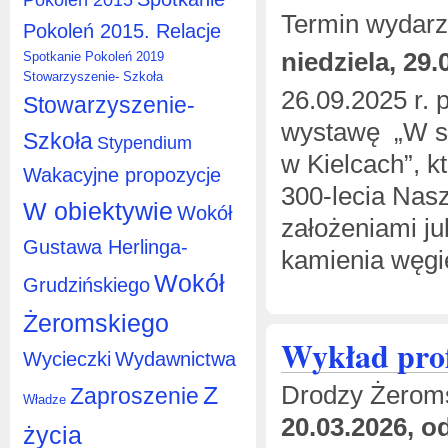
Termin wydarz
Pokoleń 2015. Relacje
niedziela, 29.
Spotkanie Pokoleń 2019
Stowarzyszenie- Szkoła
26.09.2025 r.
Stowarzyszenie-
wystawę „W szk
Szkoła
Stypendium
w Kielcach”, k
Wakacyjne propozycje
300-lecia Nas
W obiektywie
Wokół
założeniami j
Gustawa Herlinga-
kamienia węgi
Wokół
Grudzińskiego
Żeromskiego
Wykład pro
Wycieczki
Wydawnictwa
Drodzy Żeroms
Z
Zaproszenie
Władze
20.03.2026, o
życia