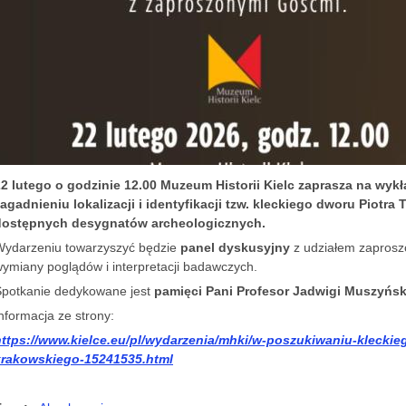
22 lutego o godzinie 12.00 Muzeum Historii Kielc zaprasza na wy
agadnieniu lokalizacji i identyfikacji tzw. kleckiego dworu Piotra
dostępnych desygnatów archeologicznych.
Wydarzeniu towarzyszyć będzie
panel dyskusyjny
z udziałem zaprosz
ymiany poglądów i interpretacji badawczych.
Spotkanie dedykowane jest
pamięci Pani Profesor Jadwigi Muszyńsk
nformacja ze strony:
https://www.kielce.eu/pl/wydarzenia/mhki/w-poszukiwaniu-kleckie
krakowskiego-15241535.html