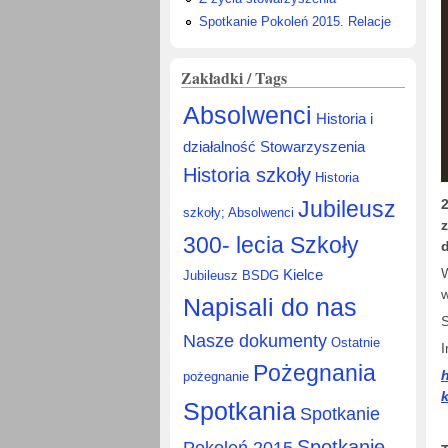
Spotkanie Pokoleń 2015. Relacje
Zakładki / Tags
Absolwenci
Historia i
działalność Stowarzyszenia
Historia szkoły
Historia
Jubileusz
szkoły; Absolwenci
z
300- lecia Szkoły
Kielce
Jubileusz BSDG
w
Napisali do nas
Nasze dokumenty
Ostatnie
I
Pożegnania
pożegnanie
Spotkania
Spotkanie
Spotkanie
Pokoleń 2015