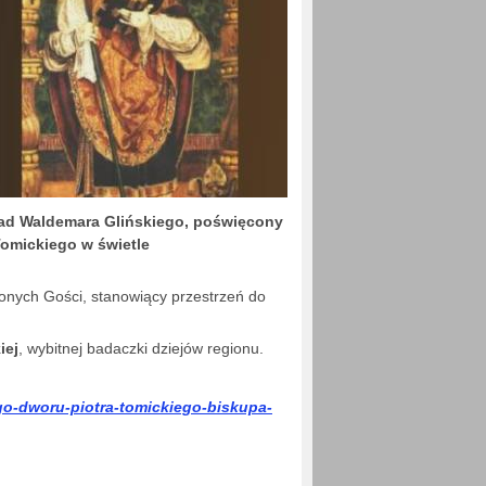
kład Waldemara Glińskiego, poświęcony
 Tomickiego w świetle
onych Gości, stanowiący przestrzeń do
iej
, wybitnej badaczki dziejów regionu.
go-dworu-piotra-tomickiego-biskupa-