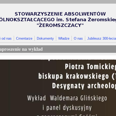
i od nas
Cmentarze
Dokumenty
Władze
O nas
Jubileusz 300-lecia
aproszenie na wykład