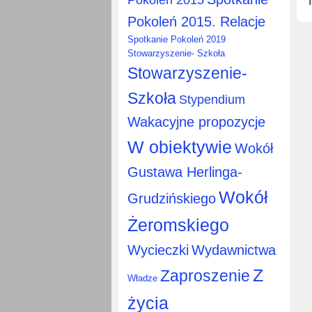
Pokoleń 2015. Relacje
Spotkanie Pokoleń 2019
Stowarzyszenie- Szkoła
Stowarzyszenie-
Szkoła
Stypendium
Wakacyjne propozycje
W obiektywie
Wokół
Gustawa Herlinga-
Wokół
Grudzińskiego
Żeromskiego
Wycieczki
Wydawnictwa
Z
Zaproszenie
Władze
życia