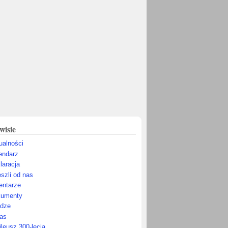
wisie
ualności
endarz
laracja
szli od nas
ntarze
umenty
dze
as
ileusz 300-lecia