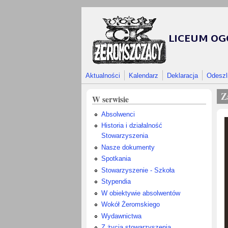
Przejdź do treści
Aktualności
Kalendarz
Deklaracja
Odeszl
Z
W serwisie
Absolwenci
Historia i działalność
Stowarzyszenia
Nasze dokumenty
Spotkania
Stowarzyszenie - Szkoła
Stypendia
W obiektywie absolwentów
Wokół Żeromskiego
Wydawnictwa
Z życia stowarzyszenia