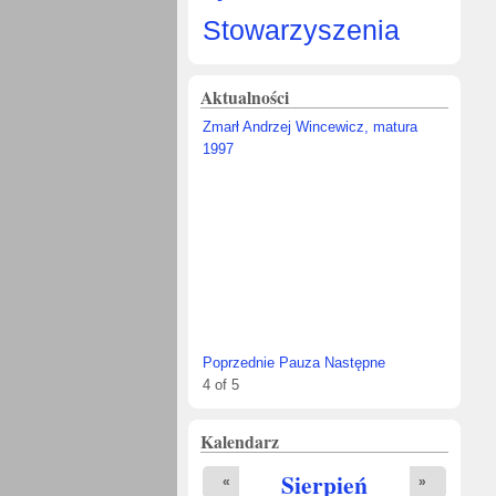
Stowarzyszenia
Aktualności
Zmarł Andrzej Wincewicz, matura
1997
Poprzednie
Pauza
Następne
4
of
5
Kalendarz
Sierpień
«
»