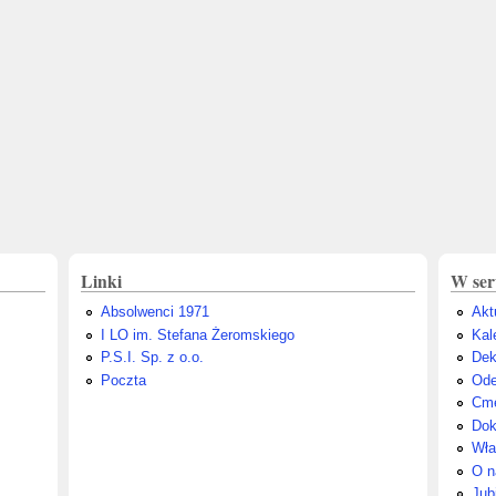
Linki
W ser
Absolwenci 1971
Akt
I LO im. Stefana Żeromskiego
Kal
P.S.I. Sp. z o.o.
Dek
Poczta
Ode
Cme
Dok
Wła
O n
Jub