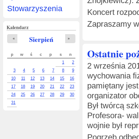
Znojkiewicz). 
Stowarzyszenia
Koncert rozpoc
Zapraszamy w i
Kalendarz
Sierpień
«
»
Ostatnie po
p
w
ś
c
p
s
n
1
2
2 września 201
3
4
5
6
7
8
9
wychowania fi
10
11
12
13
14
15
16
pamiętany jest
17
18
19
20
21
22
23
organizator ob
24
25
26
27
28
29
30
31
Był twórcą szk
Profesora- wa
wojnie był rep
Pogrzeb odbędz