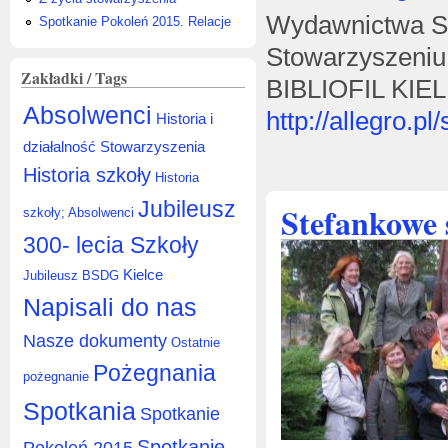
Wydawnictwa St
Spotkanie Pokoleń 2015. Relacje
Stowarzyszeniu 
Zakładki / Tags
BIBLIOFIL KIEL
Absolwenci
http://allegro.pl
Historia i
działalność Stowarzyszenia
Historia szkoły
Historia
Jubileusz
Stefankowe 
szkoły; Absolwenci
300- lecia Szkoły
Kielce
Jubileusz BSDG
Napisali do nas
Nasze dokumenty
Ostatnie
Pożegnania
pożegnanie
Spotkania
Spotkanie
Spotkanie
Pokoleń 2015