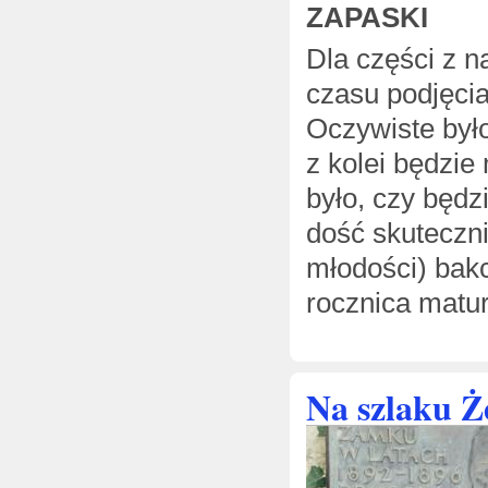
ZAPASKI
Dla części z n
czasu podjęcia
Oczywiste był
z kolei będzie
było, czy będz
dość skuteczni
młodości) bak
rocznica matur
Na szlaku 