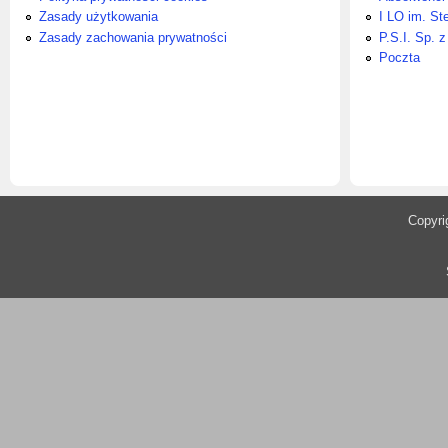
Zasady użytkowania
I LO im. St
Zasady zachowania prywatności
P.S.I. Sp. z
Poczta
​Copyr