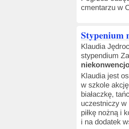
cmentarzu w C
Stypenium 
Klaudia Jędroc
stypendium Zar
niekonwencj
Klaudia jest 
w szkole akcję
białaczkę, tań
uczestniczy w 
piłkę nożną i 
i na dodatek w