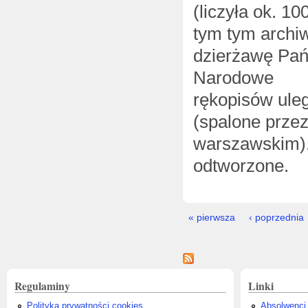
(liczyła ok. 1
tym tym archiw
dzierżawę Pań
Narodowe i Bi
rękopisów uleg
(spalone przez
warszawskim)
odtworzone.
Strony
« pierwsza
‹ poprzednia
Regulaminy
Linki
Polityka prywatności cookies
Absolwenci