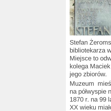
Stefan Żeromsk
bibliotekarza
Miejsce to odw
kolega Maciek
jego zbiorów.
Muzeum mieści
na półwyspie 
1870 r. na 99 
XX wieku miało