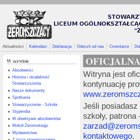
Przejdź do treści
Aktualności
Kalendarz
Deklaracja
Odeszli od nas
Cmentarze
Do
OFICJALN
W serwisie
Absolwenci
Witryna jest ofi
Historia i działalność
kontynuację pro
Stowarzyszenia
Nasze dokumenty
www.zeromszcza
Spotkania
Jeśli posiadasz
Stowarzyszenie - Szkoła
Stypendia
szkoły, patrona
W obiektywie absolwentów
zarzad@zeroms
Wokół Żeromskiego
Wydawnictwa
kontaktowego.
Z życia stowarzyszenia