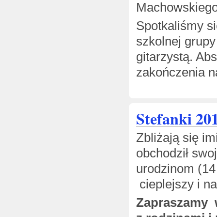
Machowskiego,
Spotkaliśmy s
szkolnej grupy
gitarzystą. Ab
zakończenia na
Stefanki 20
Zbliżają się i
obchodził swoje
urodzinom (14 
cieplejszy i n
Z
apraszamy