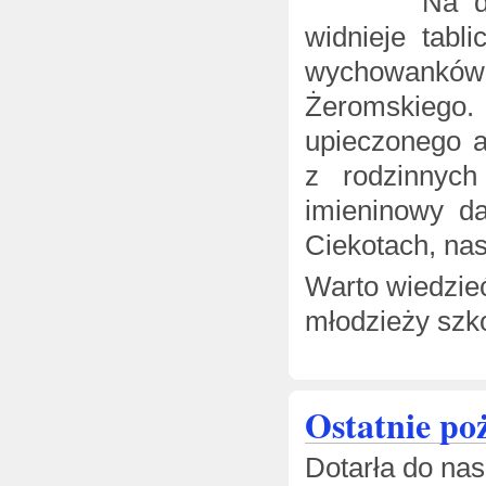
Na dawnym 
widnieje tab
wychowanków
Żeromskiego
upieczonego a
z rodzinnych
imieninowy d
Ciekotach, na
Warto wiedzie
młodzieży szko
Ostatnie po
Dotarła do na