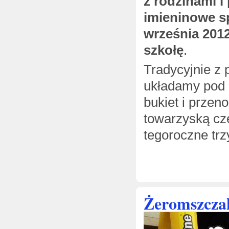
z rodzinami i
imieninowe
s
września 2012
szko
łę
.
Tradycyjnie z 
układamy pod 
bukiet i przen
towarzyską cz
tegoroczne tr
Żeromszcza