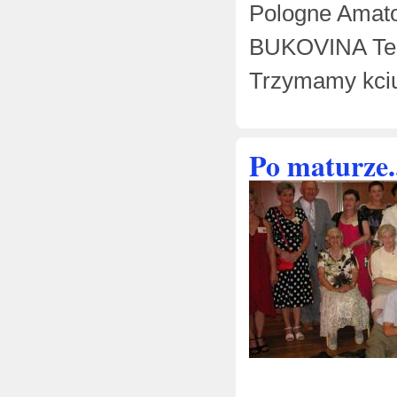
Pologne Amat
BUKOVINA Ter
Trzymamy kciuk
Po maturze.
22-23 cze