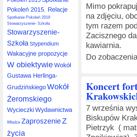
Mimo pokrapuj
Pokoleń 2015. Relacje
na zdjęciu, o
Spotkanie Pokoleń 2019
tym razem podw
Stowarzyszenie- Szkoła
Stowarzyszenie-
Zacisznego da
Szkoła
Stypendium
kawiarnia.
Wakacyjne propozycje
Do zobaczenia
W obiektywie
Wokół
Gustawa Herlinga-
Koncert for
Wokół
Grudzińskiego
Krakowskic
Żeromskiego
7 września w
Wycieczki
Wydawnictwa
Biskupów Krak
Z
Zaproszenie
Władze
Pietrzyk ( mat
życia