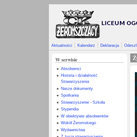
Przejdź do treści
Aktualności
Kalendarz
Deklaracja
Odeszl
Ż
W serwisie
Absolwenci
Historia i działalność
Stowarzyszenia
Nasze dokumenty
Spotkania
Stowarzyszenie - Szkoła
Stypendia
W obiektywie absolwentów
Wokół Żeromskiego
Wydawnictwa
Z życia stowarzyszenia