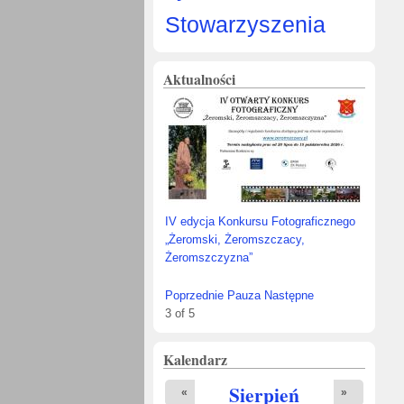
Stowarzyszenia
Aktualności
IV edycja Konkursu Fotograficznego
„Żeromski, Żeromszczacy,
Żeromszczyzna”
Poprzednie
Pauza
Następne
3
of
5
Kalendarz
Sierpień
«
»