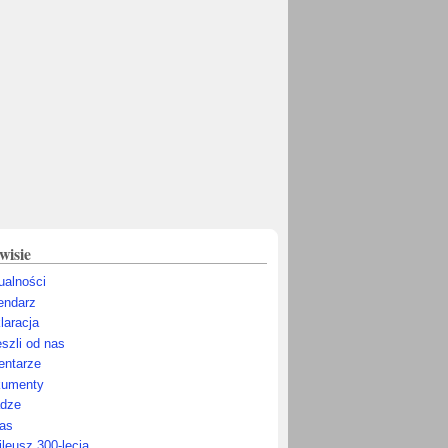
wisie
ualności
endarz
laracja
szli od nas
ntarze
umenty
dze
as
ileusz 300-lecia