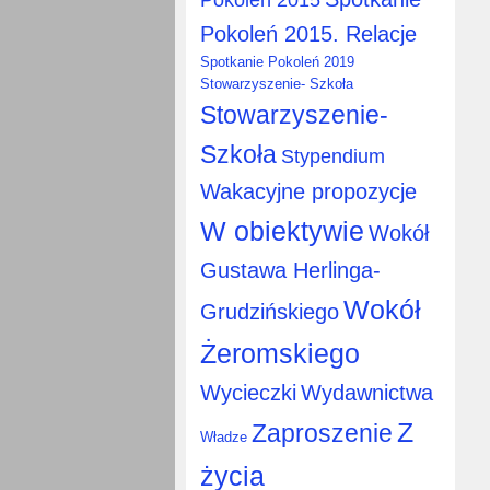
Pokoleń 2015. Relacje
Spotkanie Pokoleń 2019
Stowarzyszenie- Szkoła
Stowarzyszenie-
Szkoła
Stypendium
Wakacyjne propozycje
W obiektywie
Wokół
Gustawa Herlinga-
Wokół
Grudzińskiego
Żeromskiego
Wycieczki
Wydawnictwa
Z
Zaproszenie
Władze
życia