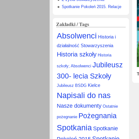
Spotkanie Pokoleń 2015. Relacje
Zakładki / Tags
Absolwenci
Historia i
działalność Stowarzyszenia
Historia szkoły
Historia
Jubileusz
szkoły; Absolwenci
300- lecia Szkoły
Kielce
Jubileusz BSDG
Napisali do nas
Nasze dokumenty
Ostatnie
Pożegnania
pożegnanie
Spotkania
Spotkanie
Spotkanie
Pokoleń 2015