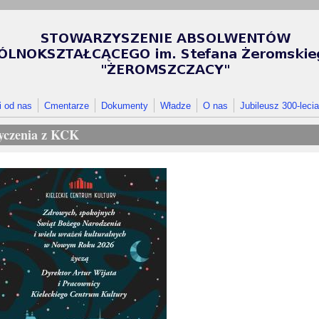
i od nas
Cmentarze
Dokumenty
Władze
O nas
Jubileusz 300-lecia
yczenia z KCK