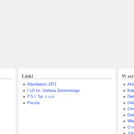
Linki
W ser
Absolwenci 1971
Akt
I LO im. Stefana Żeromskiego
Kal
P.S.I. Sp. z o.o.
Dek
Poczta
Ode
Cme
Dok
Wła
O n
Jub