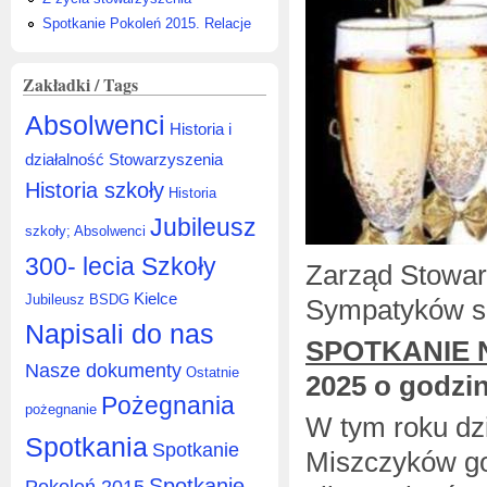
Spotkanie Pokoleń 2015. Relacje
Zakładki / Tags
Absolwenci
Historia i
działalność Stowarzyszenia
Historia szkoły
Historia
Jubileusz
szkoły; Absolwenci
300- lecia Szkoły
Zarząd Stowar
Kielce
Jubileusz BSDG
Sympatyków s
Napisali do nas
SPOTKANIE
Nasze dokumenty
Ostatnie
2025 o godzin
Pożegnania
pożegnanie
W tym roku dz
Spotkania
Spotkanie
Miszczyków go
Spotkanie
Pokoleń 2015