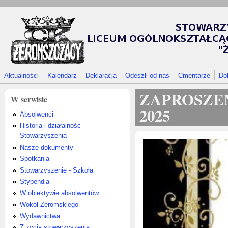
Przejdź do treści
Aktualności
Kalendarz
Deklaracja
Odeszli od nas
Cmentarze
Do
ZAPROSZE
W serwisie
2025
Absolwenci
Historia i działalność
Stowarzyszenia
Nasze dokumenty
Spotkania
Stowarzyszenie - Szkoła
Stypendia
W obiektywie absolwentów
Wokół Żeromskiego
Wydawnictwa
Z życia stowarzyszenia