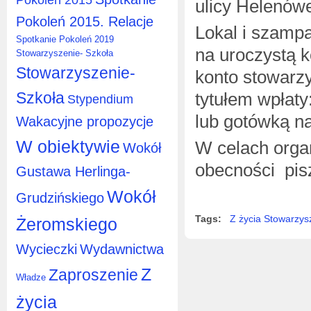
ulicy Helenów
Pokoleń 2015. Relacje
Lokal i szamp
Spotkanie Pokoleń 2019
na uroczystą k
Stowarzyszenie- Szkoła
Stowarzyszenie-
konto stowarz
Szkoła
tytułem wpła
Stypendium
lub gotówką na
Wakacyjne propozycje
W obiektywie
W celach orga
Wokół
obecności pis
Gustawa Herlinga-
Wokół
Grudzińskiego
Tags:
Z życia Stowarzys
Żeromskiego
Wycieczki
Wydawnictwa
Z
Zaproszenie
Władze
życia