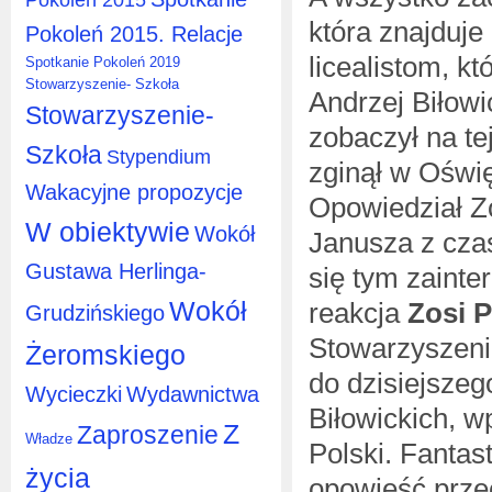
która znajduje
Pokoleń 2015. Relacje
licealistom, k
Spotkanie Pokoleń 2019
Stowarzyszenie- Szkoła
Andrzej Biłowi
Stowarzyszenie-
zobaczył na te
Szkoła
Stypendium
zginął w Oświę
Wakacyjne propozycje
Opowiedział Zo
W obiektywie
Wokół
Janusza z cza
Gustawa Herlinga-
się tym zainte
Wokół
reakcja
Zosi P
Grudzińskiego
Stowarzyszenia
Żeromskiego
do dzisiejszeg
Wycieczki
Wydawnictwa
Biłowickich, w
Z
Zaproszenie
Władze
Polski. Fantas
życia
opowieść prze