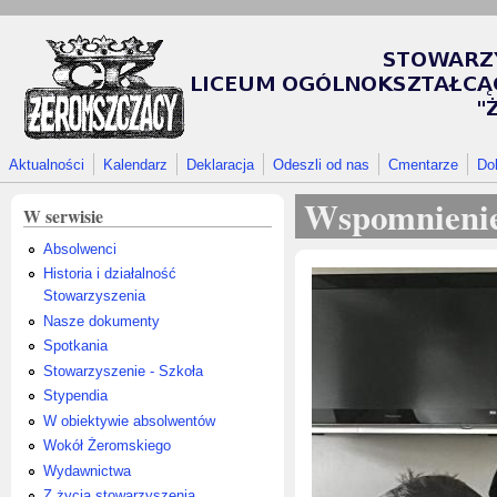
Przejdź do treści
Aktualności
Kalendarz
Deklaracja
Odeszli od nas
Cmentarze
Do
Wspomnienie 
W serwisie
Absolwenci
Historia i działalność
Stowarzyszenia
Nasze dokumenty
Spotkania
Stowarzyszenie - Szkoła
Stypendia
W obiektywie absolwentów
Wokół Żeromskiego
Wydawnictwa
Z życia stowarzyszenia