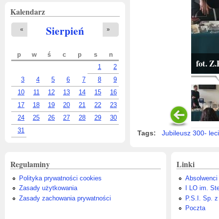
Kalendarz
Sierpień
«
»
p
w
ś
c
p
s
n
fot. Z
1
2
3
4
5
6
7
8
9
10
11
12
13
14
15
16
17
18
19
20
21
22
23
24
25
26
27
28
29
30
31
Tags:
Jubileusz 300- lec
Regulaminy
Linki
Polityka prywatności cookies
Absolwenci
Zasady użytkowania
I LO im. St
Zasady zachowania prywatności
P.S.I. Sp. z
Poczta