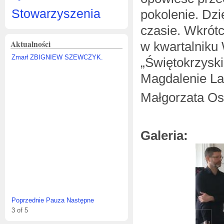
Stowarzyszenia
pokolenie. Dzi
czasie. Wkrót
Aktualności
w kwartalniku 
Zmarł ZBIGNIEW SZEWCZYK.
„Świętokrzysk
Magdalenie Lan
Małgorzata Os
Galeria:
Poprzednie
Pauza
Następne
3
of
5