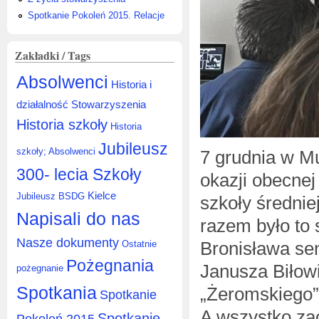
Spotkanie Pokoleń 2015. Relacje
Zakładki / Tags
Absolwenci
Historia i
działalność Stowarzyszenia
Historia szkoły
Historia
Jubileusz
szkoły; Absolwenci
7 grudnia w Mu
300- lecia Szkoły
okazji obecnej
Kielce
Jubileusz BSDG
szkoły średni
Napisali do nas
razem było to 
Nasze dokumenty
Bronisława sen
Ostatnie
Pożegnania
Janusza Biłow
pożegnanie
Spotkania
„Żeromskiego”
Spotkanie
A wszystko zac
Spotkanie
Pokoleń 2015