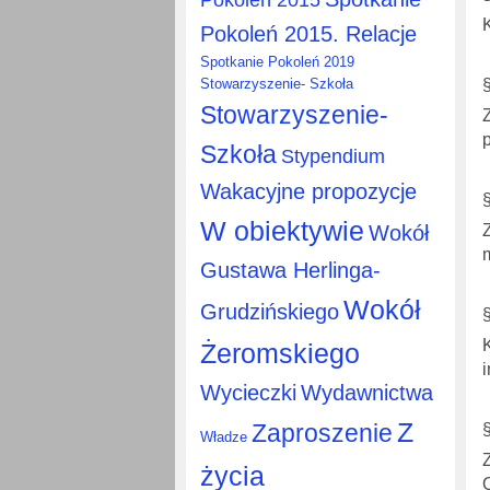
Pokoleń 2015. Relacje
Spotkanie Pokoleń 2019
Stowarzyszenie- Szkoła
Stowarzyszenie-
Szkoła
Stypendium
Wakacyjne propozycje
W obiektywie
Wokół
Gustawa Herlinga-
Wokół
Grudzińskiego
Żeromskiego
Wycieczki
Wydawnictwa
Z
Zaproszenie
Władze
życia