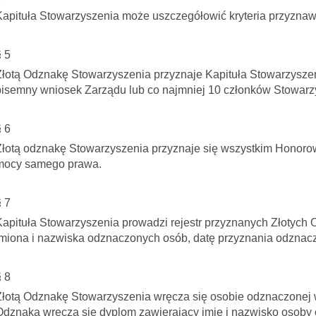
Kapituła Stowarzyszenia może uszczegółowić kryteria przyznaw
§ 5
Złotą Odznakę Stowarzyszenia przyznaje Kapituła Stowarzyszen
pisemny wniosek Zarządu lub co najmniej 10 członków Stowarz
§ 6
Złotą odznakę Stowarzyszenia przyznaje się wszystkim Honor
mocy samego prawa.
§ 7
Kapituła Stowarzyszenia prowadzi rejestr przyznanych Złotych
imiona i nazwiska odznaczonych osób, datę przyznania odznacz
§ 8
Złotą Odznakę Stowarzyszenia wręcza się osobie odznaczonej w
Odznaką wręcza się dyplom zawierający imię i nazwisko osoby 