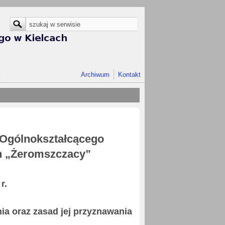
Formularz wyszukiwania
Szukaj
Archiwum
Kontakt
Ogólnokształcącego
ch „Żeromszczacy”
r.
ia oraz zasad jej przyznawania