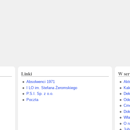
Linki
W ser
Absolwenci 1971
Akt
I LO im. Stefana Żeromskiego
Kal
P.S.I. Sp. z o.o.
Dek
Poczta
Ode
Cme
Dok
Wła
O n
Jub