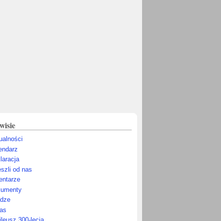
wisie
ualności
endarz
laracja
szli od nas
ntarze
umenty
dze
as
ileusz 300-lecia