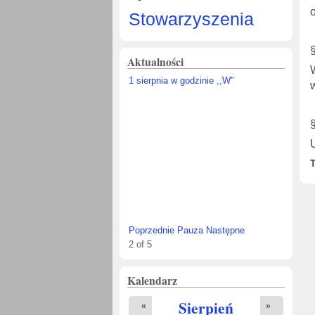
Stowarzyszenia
Aktualności
1 sierpnia w godzinie ,,W"
Poprzednie
Pauza
Następne
2
of
5
Kalendarz
Sierpień
«
»