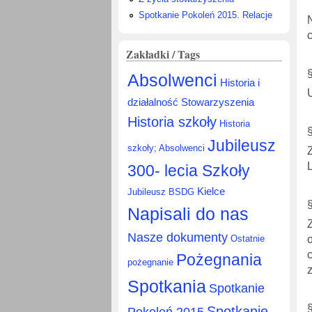
Spotkanie Pokoleń 2015. Relacje
Zakładki / Tags
Absolwenci
Historia i
działalność Stowarzyszenia
Historia szkoły
Historia
Jubileusz
szkoły; Absolwenci
300- lecia Szkoły
Kielce
Jubileusz BSDG
Napisali do nas
Nasze dokumenty
Ostatnie
Pożegnania
pożegnanie
Spotkania
Spotkanie
Spotkanie
Pokoleń 2015