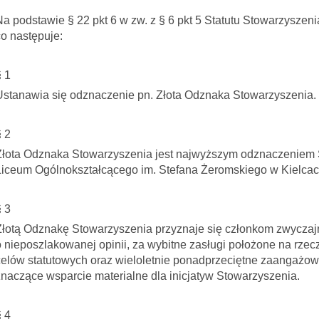
Na podstawie § 22 pkt 6 w zw. z § 6 pkt 5 Statutu Stowarzysz
co następuje:
§ 1
Ustanawia się odznaczenie pn. Złota Odznaka Stowarzyszenia.
§ 2
Złota Odznaka Stowarzyszenia jest najwyższym odznaczeniem
Liceum Ogólnokształcącego im. Stefana Żeromskiego w Kielcac
§ 3
Złotą Odznakę Stowarzyszenia przyznaje się członkom zwycza
o nieposzlakowanej opinii, za wybitne zasługi położone na rzecz
celów statutowych oraz wieloletnie ponadprzeciętne zaangażow
znaczące wsparcie materialne dla inicjatyw Stowarzyszenia.
§ 4