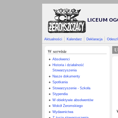
Przejdź do treści
Aktualności
Kalendarz
Deklaracja
Odeszl
U
W serwisie
Absolwenci
Historia i działalność
Stowarzyszenia
Nasze dokumenty
Spotkania
Stowarzyszenie - Szkoła
Stypendia
W obiektywie absolwentów
Wokół Żeromskiego
Wydawnictwa
Z życia stowarzyszenia