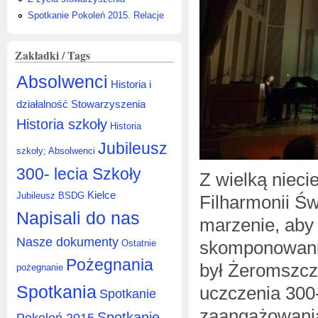
Spotkanie Pokoleń 2015. Relacje
Zakładki / Tags
Absolwenci
Historia i
działalność Stowarzyszenia
Historia szkoły
Historia
Jubileusz
szkoły; Absolwenci
300- lecia Szkoły
Z wielką nieci
Kielce
Jubileusz BSDG
Filharmonii Św
Napisali do nas
marzenie, aby 
Nasze dokumenty
skomponowania
Ostatnie
Pożegnania
był Żeromszc
pożegnanie
Spotkania
uczczenia 300-
Spotkanie
zaangażowania
Spotkanie
Pokoleń 2015