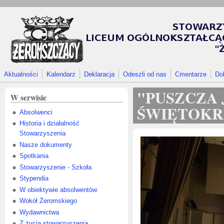
Przejdź do treści
Aktualności
Kalendarz
Deklaracja
Odeszli od nas
Cmentarze
Do
"PUSZCZA
W serwisie
ŚWIĘTOKR
Absolwenci
Historia i działalność
Stowarzyszenia
Nasze dokumenty
Spotkania
Stowarzyszenie - Szkoła
Stypendia
W obiektywie absolwentów
Wokół Żeromskiego
Wydawnictwa
Z życia stowarzyszenia