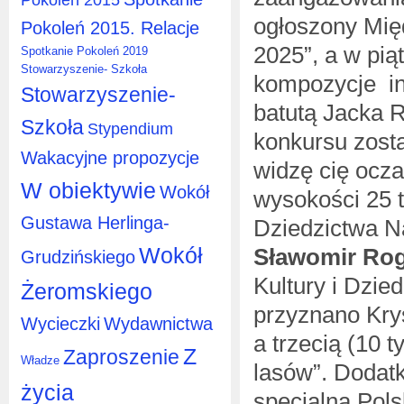
ogłoszony Mię
Pokoleń 2015. Relacje
2025”, a w pią
Spotkanie Pokoleń 2019
Stowarzyszenie- Szkoła
kompozycje in
Stowarzyszenie-
batutą Jacka 
Szkoła
Stypendium
konkursu zosta
Wakacyjne propozycje
widzę cię ocza
W obiektywie
Wokół
wysokości 25 t
Gustawa Herlinga-
Dziedzictwa N
Wokół
Sławomir Ro
Grudzińskiego
Kultury i Dzie
Żeromskiego
przyznano Kry
Wycieczki
Wydawnictwa
a trzecią (10 
Z
Zaproszenie
Władze
lasów”. Dodat
życia
specjalną Pol