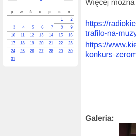
Więcej można 
p
w
ś
c
p
s
n
1
2
https://radiok
3
4
5
6
7
8
9
trafilo-na-muz
10
11
12
13
14
15
16
https://www.ki
17
18
19
20
21
22
23
24
25
26
27
28
29
30
konkurs-zerom
31
Galeria: