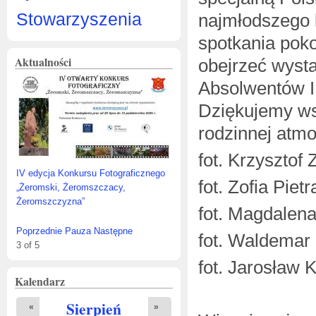
Stowarzyszenia
najmłodszego l
spotkania pok
Aktualności
obejrzeć wysta
Absolwentów I
Dziękujemy wsz
rodzinnej atmo
fot. Krzysztof
edycja Konkursu Fotograficznego
fot. Zofia Piet
romski, Żeromszczacy, Żeromszczyzna”
Jak będzie wyglądał nowy budynek
Muzeum Stefana Żeromskiego w
fot. Magdalen
Kielcach?
Poprzednie
Pauza
Następne
fot. Waldema
1
of
5
fot. Jarosław 
Kalendarz
Sierpień
«
»