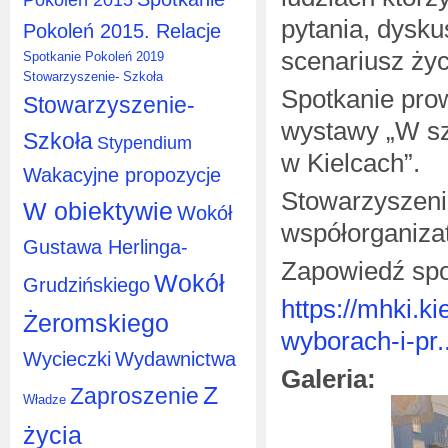
pytania, dysku
Pokoleń 2015. Relacje
scenariusz życ
Spotkanie Pokoleń 2019
Stowarzyszenie- Szkoła
Spotkanie pro
Stowarzyszenie-
wystawy „W szk
Szkoła
Stypendium
w Kielcach”.
Wakacyjne propozycje
Stowarzyszeni
W obiektywie
Wokół
współorganiza
Gustawa Herlinga-
Zapowiedź spo
Wokół
Grudzińskiego
https://mhki.k
Żeromskiego
wyborach-i-pr..
Wycieczki
Wydawnictwa
Galeria:
Z
Zaproszenie
Władze
życia