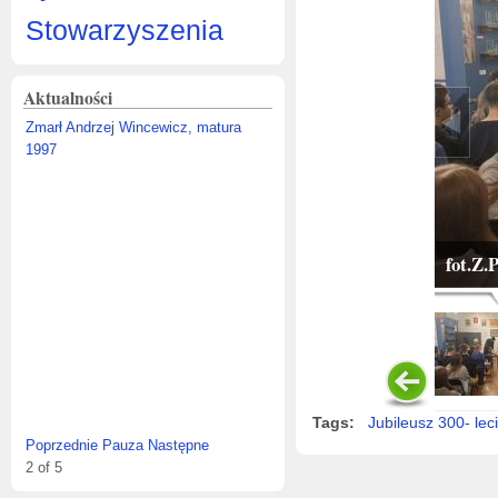
Stowarzyszenia
Aktualności
Zmarł Andrzej Wincewicz, matura 1997
Zmarł ZBIGNIEW SZEWCZYK.
fot.Z.
Tags:
Jubileusz 300- lec
Poprzednie
Pauza
Następne
3
of
5