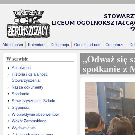
Przejdź do treści
Aktualności
Kalendarz
Deklaracja
Odeszli od nas
Cmentarze
Do
„Odważ się s
W serwisie
spotkanie z 
Absolwenci
Historia i działalność
Stowarzyszenia
Nasze dokumenty
Spotkania
Stowarzyszenie - Szkoła
Stypendia
W obiektywie absolwentów
Wokół Żeromskiego
Wydawnictwa
Z życia stowarzyszenia