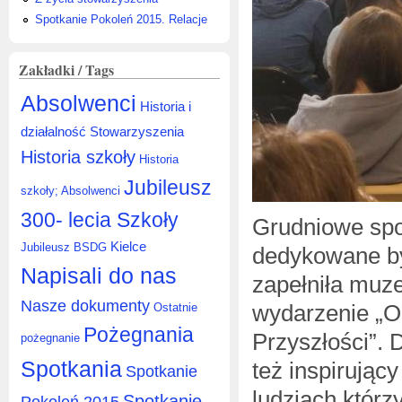
Spotkanie Pokoleń 2015. Relacje
Zakładki / Tags
Absolwenci
Historia i
działalność Stowarzyszenia
Historia szkoły
Historia
Jubileusz
szkoły; Absolwenci
300- lecia Szkoły
Grudniowe sp
Kielce
Jubileusz BSDG
dedykowane był
Napisali do nas
zapełniła muze
Nasze dokumenty
wydarzenie „O
Ostatnie
Pożegnania
Przyszłości”. 
pożegnanie
Spotkania
też inspirując
Spotkanie
ludziach którzy
Spotkanie
Pokoleń 2015