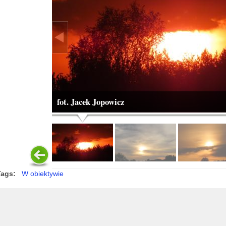
fot. Jacek Jopowicz
Tags:
W obiektywie