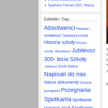
Spotkanie Pokoleń 2015. Relacje
Zakładki / Tags
Absolwenci
Historia i
działalność Stowarzyszenia
Historia szkoły
Historia
Jubileusz
W
szkoły; Absolwenci
w
300- lecia Szkoły
p
w
Kielce
Jubileusz BSDG
Napisali do nas
Nasze dokumenty
Ostatnie
Pożegnania
pożegnanie
Spotkania
Spotkanie
Spotkanie
Pokoleń 2015