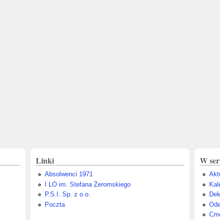
Linki
W ser
Absolwenci 1971
Akt
I LO im. Stefana Żeromskiego
Kal
P.S.I. Sp. z o.o.
Dek
Poczta
Ode
Cme