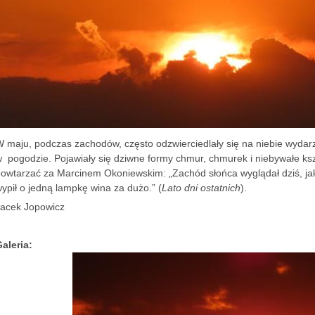
 maju, podczas zachodów, często odzwierciedlały się na niebie wydarz
 pogodzie. Pojawiały się dziwne formy chmur, chmurek i niebywałe ks
owtarzać za Marcinem Okoniewskim: „Zachód słońca wyglądał dziś, ja
ypił o jedną lampkę wina za dużo.” (
Lato dni ostatnich
).
Jacek Jopowicz
Galeria: