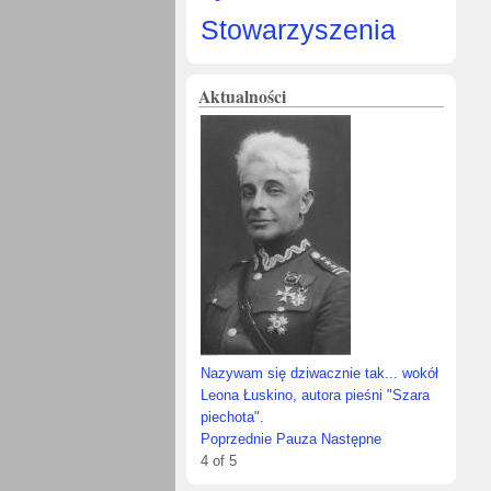
Stowarzyszenia
Aktualności
IV edycja Konkursu 
„Żeromski, Żeromsz
Żeromszczyzna”
Nazywam się dziwacznie tak... wokół Leona
Łuskino, autora pieśni "Szara piechota".
Poprzednie
Pauza
Następne
1
of
5