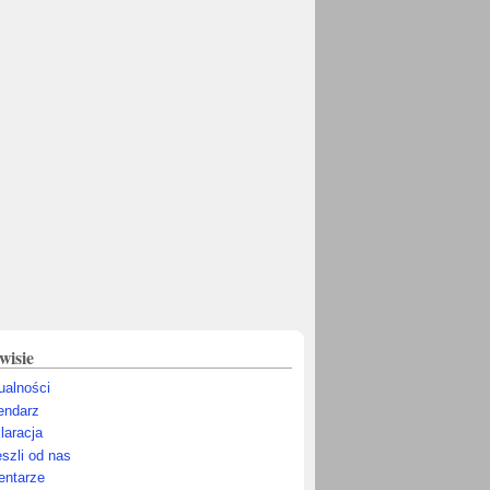
wisie
ualności
endarz
laracja
szli od nas
ntarze