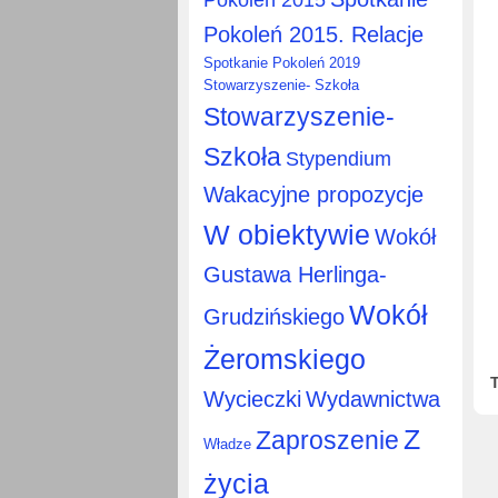
Pokoleń 2015. Relacje
Spotkanie Pokoleń 2019
Stowarzyszenie- Szkoła
Stowarzyszenie-
Szkoła
Stypendium
Wakacyjne propozycje
W obiektywie
Wokół
Gustawa Herlinga-
Wokół
Grudzińskiego
Żeromskiego
Wycieczki
Wydawnictwa
Z
Zaproszenie
Władze
życia