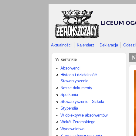
Przejdź do treści
Aktualności
Kalendarz
Deklaracja
Odeszl
N
W serwisie
Absolwenci
Historia i działalność
Stowarzyszenia
Nasze dokumenty
Spotkania
Stowarzyszenie - Szkoła
Stypendia
W obiektywie absolwentów
Wokół Żeromskiego
Wydawnictwa
Z życia stowarzyszenia