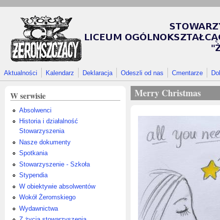
Przejdź do treści
Aktualności
Kalendarz
Deklaracja
Odeszli od nas
Cmentarze
Do
Merry Christmas
W serwisie
Absolwenci
Historia i działalność
Stowarzyszenia
Nasze dokumenty
Spotkania
Stowarzyszenie - Szkoła
Stypendia
W obiektywie absolwentów
Wokół Żeromskiego
Wydawnictwa
Z życia stowarzyszenia