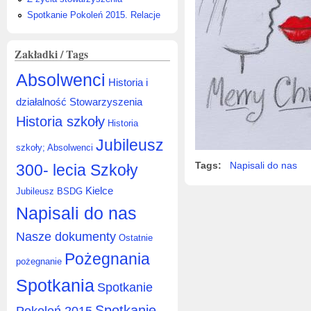
Spotkanie Pokoleń 2015. Relacje
Zakładki / Tags
Absolwenci
Historia i
działalność Stowarzyszenia
Historia szkoły
Historia
Jubileusz
szkoły; Absolwenci
Tags:
Napisali do nas
300- lecia Szkoły
Kielce
Jubileusz BSDG
Napisali do nas
Nasze dokumenty
Ostatnie
Pożegnania
pożegnanie
Spotkania
Spotkanie
Spotkanie
Pokoleń 2015