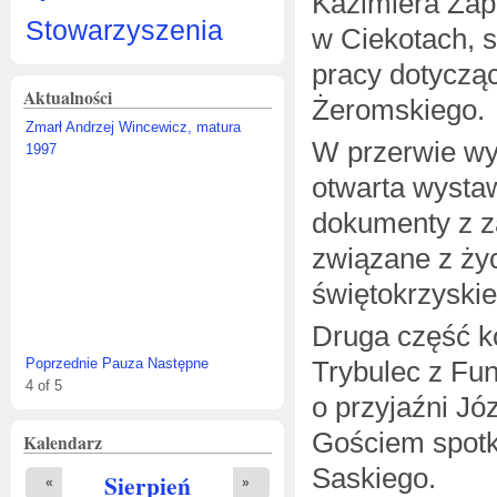
Kazimiera Zap
Stowarzyszenia
w Ciekotach, 
pracy dotycząc
Aktualności
Żeromskiego.
Zmarł Andrzej Wincewicz, matura
W przerwie wy
1997
otwarta wysta
dokumenty z 
związane z życ
świętokrzyskie
Druga część ko
Trybulec z Fu
Poprzednie
Pauza
Następne
4
of
5
o przyjaźni J
Gościem spotk
Kalendarz
Saskiego.
Sierpień
«
»