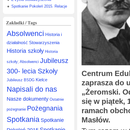
Spotkanie Pokoleń 2015. Relacje
Zakładki / Tags
Absolwenci
Historia i
działalność Stowarzyszenia
Historia szkoły
Historia
Jubileusz
szkoły; Absolwenci
300- lecia Szkoły
Centrum Eduk
Kielce
Jubileusz BSDG
zaprasza do 
Napisali do nas
„Żeromski. O
Nasze dokumenty
się w piątek,
Ostatnie
Pożegnania
ramach obch
pożegnanie
Spotkania
Masłów.
Spotkanie
Spotkanie
Pokoleń 2015