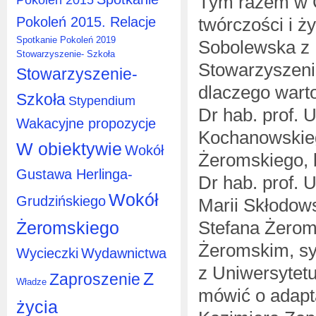
Tym razem w C
Pokoleń 2015. Relacje
twórczości i ż
Spotkanie Pokoleń 2019
Sobolewska z 
Stowarzyszenie- Szkoła
Stowarzyszeni
Stowarzyszenie-
dlaczego warto
Szkoła
Stypendium
Dr hab. prof.
Wakacyjne propozycje
Kochanowskieg
W obiektywie
Wokół
Żeromskiego, b
Gustawa Herlinga-
Dr hab. prof.
Wokół
Grudzińskiego
Marii Skłodow
Stefana Żerom
Żeromskiego
Żeromskim, sy
Wycieczki
Wydawnictwa
z Uniwersytet
Z
Zaproszenie
Władze
mówić o adapta
życia