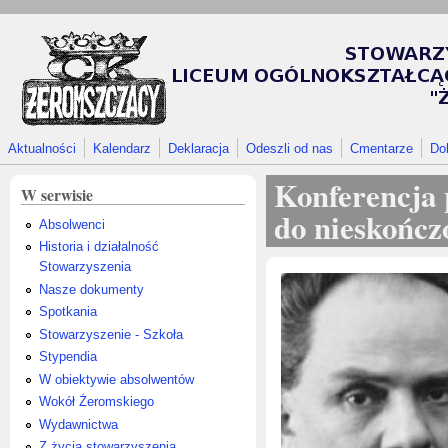
Przejdź do treści
Aktualności
Kalendarz
Deklaracja
Odeszli od nas
Cmentarze
Do
Konferencja
W serwisie
do nieskończ
Absolwenci
Historia i działalność
Stowarzyszenia
Nasze dokumenty
Spotkania
Stowarzyszenie - Szkoła
Stypendia
W obiektywie absolwentów
Wokół Żeromskiego
Wydawnictwa
Z życia stowarzyszenia