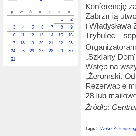
Konferencję z
p
w
ś
c
p
s
n
Zabrzmią utwo
1
2
i Władysława 
3
4
5
6
7
8
9
Trybulec – sop
10
11
12
13
14
15
16
17
18
19
20
21
22
23
Organizatorami
24
25
26
27
28
29
30
„Szklany Dom”
31
Wstęp na wszy
„Żeromski. Od 
Rezerwacje mi
28 lub mailow
Źródło: Centru
Tags:
Wokół Żeromskie