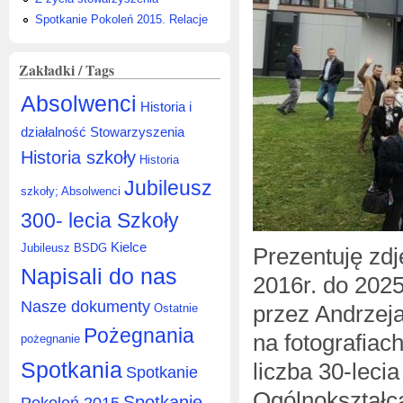
Spotkanie Pokoleń 2015. Relacje
Zakładki / Tags
Absolwenci
Historia i
działalność Stowarzyszenia
Historia szkoły
Historia
Jubileusz
szkoły; Absolwenci
300- lecia Szkoły
Kielce
Jubileusz BSDG
Prezentuję zdj
Napisali do nas
2016r. do 202
Nasze dokumenty
przez Andrzeja
Ostatnie
Pożegnania
na fotografiac
pożegnanie
Spotkania
liczba 30-lec
Spotkanie
Ogólnokształc
Spotkanie
Pokoleń 2015