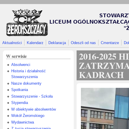
Przejdź do treści
Aktualności
Kalendarz
Deklaracja
Odeszli od nas
Cmentarze
Do
2016-2025
W serwisie
ZATRZYMA
Absolwenci
KADRACH
Historia i działalność
Stowarzyszenia
Nasze dokumenty
Spotkania
Stowarzyszenie - Szkoła
Stypendia
W obiektywie absolwentów
Wokół Żeromskiego
Wydawnictwa
Z życia stowarzyszenia