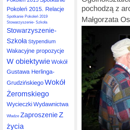
pochodzą z ar
Pokoleń 2015. Relacje
Spotkanie Pokoleń 2019
Małgorzata Os
Stowarzyszenie- Szkoła
Stowarzyszenie-
Szkoła
Stypendium
Wakacyjne propozycje
W obiektywie
Wokół
Gustawa Herlinga-
Wokół
Grudzińskiego
Żeromskiego
Wycieczki
Wydawnictwa
Z
Zaproszenie
Władze
życia